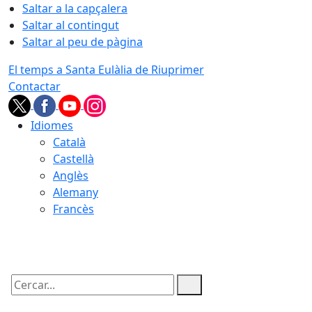
Saltar a la capçalera
Saltar al contingut
Saltar al peu de pàgina
El temps a Santa Eulàlia de Riuprimer
Contactar
Idiomes
Català
Castellà
Anglès
Alemany
Francès
09.08.2026 | 10:26
Cercar: