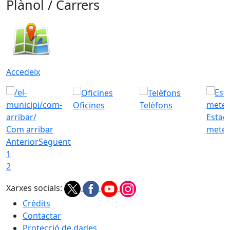
Plànol / Carrers
Accedeix
Oficines
Telèfons
Estac
Com arribar
meteo
Anterior
Següent
1
2
Xarxes socials:
Crèdits
Contactar
Protecció de dades