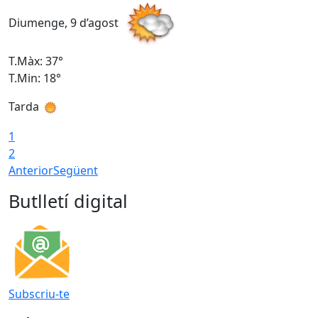
Diumenge, 9 d’agost
D
T.Màx: 37°
T
T.Min: 18°
T
Tarda
T
1
2
Anterior
Següent
Butlletí digital
Subscriu-te