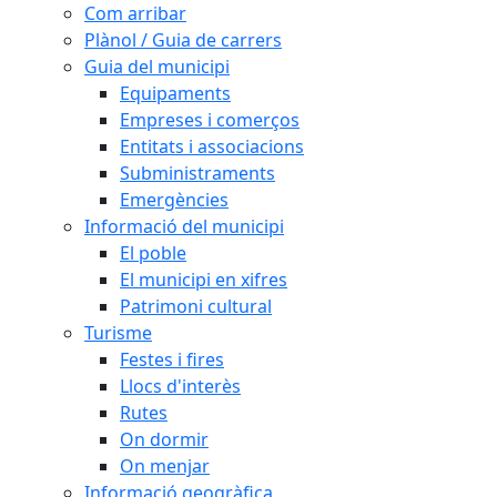
Com arribar
Plànol / Guia de carrers
Guia del municipi
Equipaments
Empreses i comerços
Entitats i associacions
Subministraments
Emergències
Informació del municipi
El poble
El municipi en xifres
Patrimoni cultural
Turisme
Festes i fires
Llocs d'interès
Rutes
On dormir
On menjar
Informació geogràfica