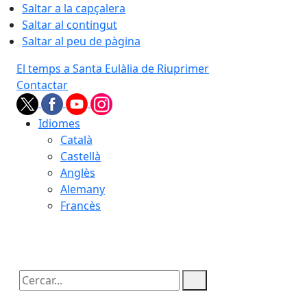
Saltar a la capçalera
Saltar al contingut
Saltar al peu de pàgina
El temps a Santa Eulàlia de Riuprimer
Contactar
Idiomes
Català
Castellà
Anglès
Alemany
Francès
08.08.2026 | 14:31
Cercar: