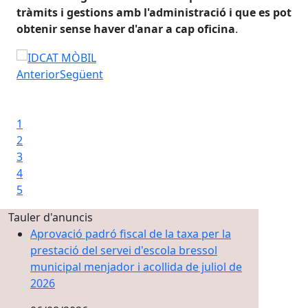
tràmits i gestions amb l'administració i que es pot
per
obtenir sense haver d'anar a cap oficina
.
aju
d'i
Com obtenir l'idCAT Mòbil amb DNI i targeta sanitària
qua
Anterior
Següent
ele
Iniciar presentació
.
Aturar presentació
1
FEM
2
3
4
5
Tauler d'anuncis
Aprovació padró fiscal de la taxa per la
prestació del servei d'escola bressol
municipal menjador i acollida de juliol de
2026