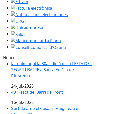
E-tram
Factura electrònica
Notificacions electròniques
ORGT
Ubicaempresa
Xaloc
Mancomunitat La Plana
Consell Comarcal d'Osona
Noticies
Ja tenim aquí la 30a edició de la FESTA DEL SEGAR I B
Ja tenim aquí la 30a edició de la FESTA DEL
SEGAR I BATRE a Santa Eulàlia de
Riuprimer!
24/jul./2026
49ª Festa del Barri del Pont
49ª Festa del Barri del Pont
16/jul./2026
Sortida amb el Casal El Puig: teatre Mamma Mia
Sortida amb el Casal El Puig: teatre