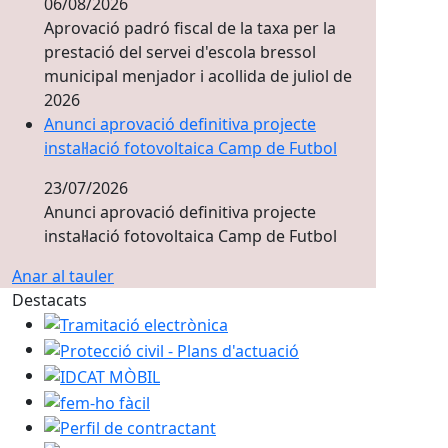
06/08/2026
Aprovació padró fiscal de la taxa per la
prestació del servei d'escola bressol
municipal menjador i acollida de juliol de
2026
Anunci aprovació definitiva projecte
instal·lació fotovoltaica Camp de Futbol
23/07/2026
Anunci aprovació definitiva projecte
instal·lació fotovoltaica Camp de Futbol
Anar al tauler
Destacats
Tramitació electrònica
Protecció civil - Plans d'actuació
IDCAT MÒBIL
fem-ho fàcil
Perfil de contractant