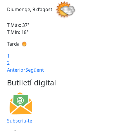
Diumenge, 9 d’agost
Dil
T.Màx: 37°
T.M
T.Min: 18°
T.M
Tarda
Ta
1
2
Anterior
Següent
Butlletí digital
Subscriu-te