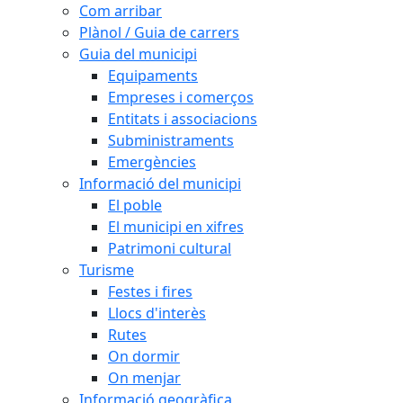
Com arribar
Plànol / Guia de carrers
Guia del municipi
Equipaments
Empreses i comerços
Entitats i associacions
Subministraments
Emergències
Informació del municipi
El poble
El municipi en xifres
Patrimoni cultural
Turisme
Festes i fires
Llocs d'interès
Rutes
On dormir
On menjar
Informació geogràfica