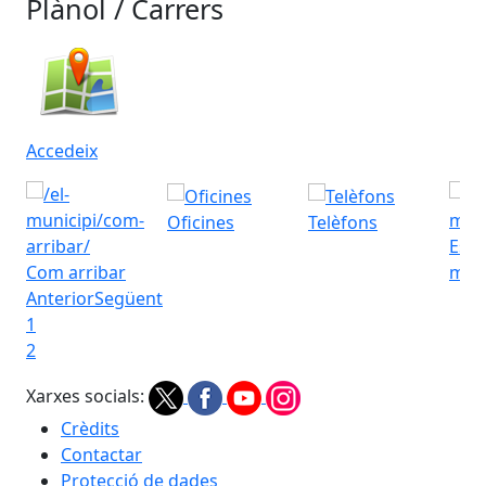
Plànol / Carrers
Accedeix
Oficines
Telèfons
Esta
Com arribar
met
Anterior
Següent
1
2
Xarxes socials:
Crèdits
Contactar
Protecció de dades