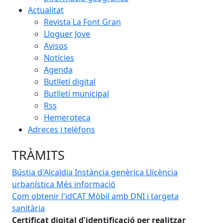
Actualitat
Revista La Font Gran
Lloguer Jove
Avisos
Notícies
Agenda
Butlletí digital
Butlletí municipal
Rss
Hemeroteca
Adreces i telèfons
TRÀMITS
Bústia d'Alcaldia
Instància genèrica
Llicència
urbanística
Més informació
Com obtenir l'idCAT Mòbil amb DNI i targeta
FEM
sanitària
d'i
Certificat digital d'identificació per realitzar
Fem