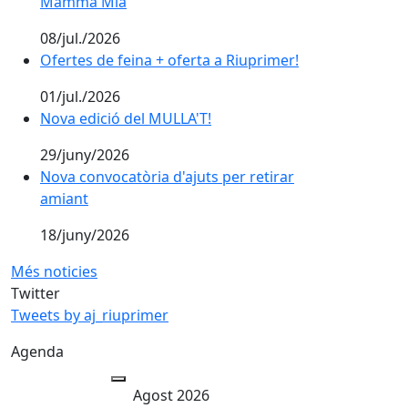
Mamma Mia
08/jul./2026
Ofertes de feina + oferta a Riuprimer!
Ofertes de feina + oferta a Riuprimer!
01/jul./2026
Nova edició del MULLA'T!
Nova edició del MULLA'T!
29/juny/2026
Nova convocatòria d'ajuts per retirar
amiant
18/juny/2026
Més noticies
Twitter
Tweets by aj_riuprimer
Agenda
Agost 2026