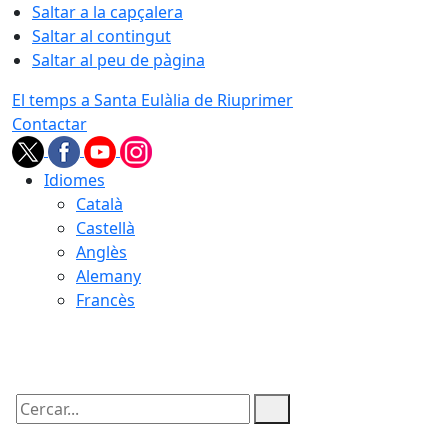
Saltar a la capçalera
Saltar al contingut
Saltar al peu de pàgina
El temps a Santa Eulàlia de Riuprimer
Contactar
Idiomes
Català
Castellà
Anglès
Alemany
Francès
07.08.2026 | 06:10
Cercar: