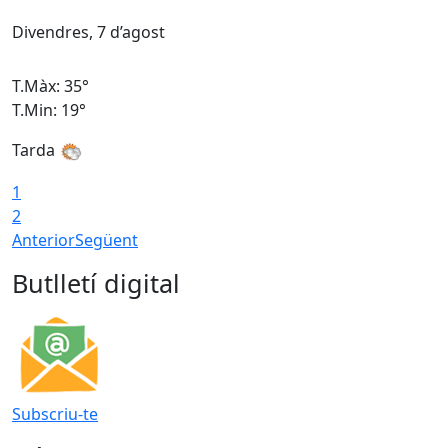
Divendres, 7 d’agost
D
T.Màx: 35°
T
T.Min: 19°
T
Tarda
T
1
2
Anterior
Següent
Butlletí digital
Subscriu-te