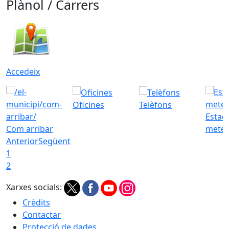
Plànol / Carrers
Accedeix
Oficines
Telèfons
Estac
Com arribar
meteo
Anterior
Següent
1
2
Xarxes socials:
Crèdits
Contactar
Protecció de dades