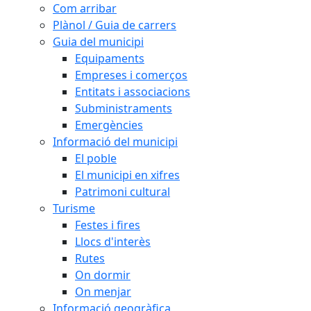
Com arribar
Plànol / Guia de carrers
Guia del municipi
Equipaments
Empreses i comerços
Entitats i associacions
Subministraments
Emergències
Informació del municipi
El poble
El municipi en xifres
Patrimoni cultural
Turisme
Festes i fires
Llocs d'interès
Rutes
On dormir
On menjar
Informació geogràfica