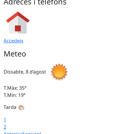
Adreces i telèfons
Accedeix
Meteo
Dissabte, 8 d’agost
D
T.Màx: 35°
T
T.Min: 19°
T
Tarda
1
2
Anterior
Següent