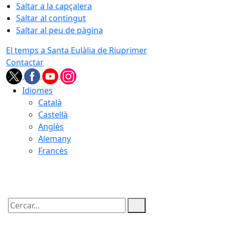
Saltar a la capçalera
Saltar al contingut
Saltar al peu de pàgina
El temps a Santa Eulàlia de Riuprimer
Contactar
Idiomes
Català
Castellà
Anglès
Alemany
Francès
07.08.2026 | 13:28
Cercar: