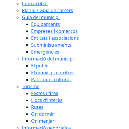
Com arribar
Plànol / Guia de carrers
Guia del municipi
Equipaments
Empreses i comerços
Entitats i associacions
Subministraments
Emergències
Informació del municipi
El poble
El municipi en xifres
Patrimoni cultural
Turisme
Festes i fires
Llocs d'interès
Rutes
On dormir
On menjar
Informació geogràfica