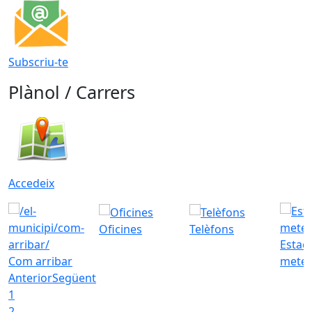
Subscriu-te
Plànol / Carrers
Accedeix
Oficines
Telèfons
Estac
Com arribar
meteo
Anterior
Següent
1
2