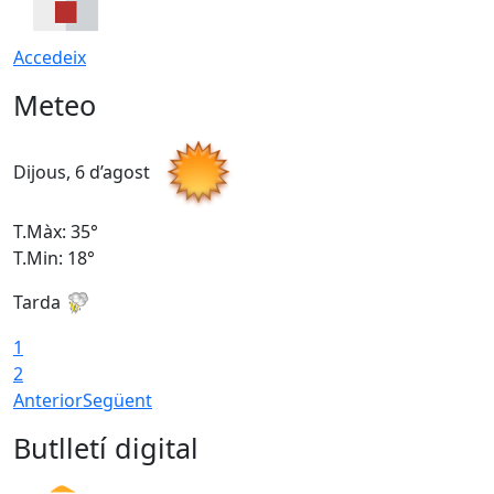
Accedeix
Meteo
Dijous, 6 d’agost
D
T.Màx: 35°
T
T.Min: 18°
T
Tarda
T
1
2
Anterior
Següent
Butlletí digital