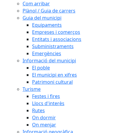
Com arribar
Plànol / Guia de carrers
Guia del municipi
Equipaments
Empreses i comerços
Entitats i associacions
Subministraments
Emergències
Informació del municipi
El poble
El municipi en xifres
Patrimoni cultural
Turisme
Festes i fires
Llocs d'interès
Rutes
On dormir
On menjar
Informació geogràfica