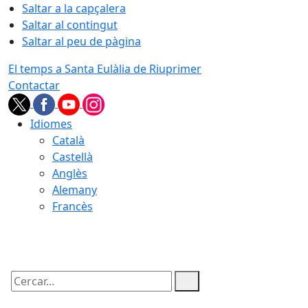
Saltar a la capçalera
Saltar al contingut
Saltar al peu de pàgina
El temps a Santa Eulàlia de Riuprimer
Contactar
Idiomes
Català
Castellà
Anglès
Alemany
Francès
06.08.2026 | 09:04
Cercar: