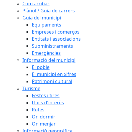
Com arribar
Plànol / Guia de carrers
Guia del municipi
Equipaments
Empreses i comerços
Entitats i associacions
Subministraments
Emergències
Informació del municipi
El poble
El municipi en xifres
Patrimoni cultural
Turisme
Festes i fires
Llocs d'interès
Rutes
On dormir
On menjar
Informació geogràfica