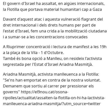
El govern d'Israel ha assaltat, en aigües internacionals,
la Flotilla que portava material humanitari cap a Gaza
Davant d'aquest atac i aquesta vulneració flagrant del
dret internacional i dels drets humans per part de
l'estat d'Israel, fem una crida a la mobilització ciutadana
i a sumar-se a les concentracions convocades
A Riuprimer concentració i lectura de manifest a les 19h
a la plaça de la Vila - 1 d'Octubre.
També és bona opció a Manlleu, on resideix l'activista
segrestada per l'Estat d'Israel Ariadna Masmitjà.
Ariadna Masmitjà, activista manlleuenca a la Flotilla:
"Se'ns han emportat en contra de la nostra voluntat.
Demanem que sortiu al carrer per pressionar els
governs" https://el9nou.cat/osona-
ripolles/actualitat/assalten-la-flotilla-on-hi-ha-lactivista-
manlleuenca-ariadna-masmitja/?utm_source=twitter