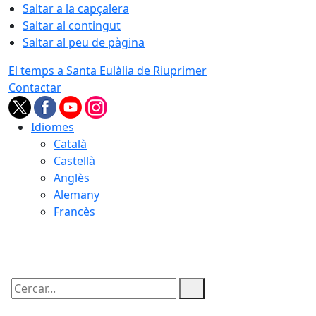
Saltar a la capçalera
Saltar al contingut
Saltar al peu de pàgina
El temps a Santa Eulàlia de Riuprimer
Contactar
Idiomes
Català
Castellà
Anglès
Alemany
Francès
06.08.2026 | 16:16
Cercar: