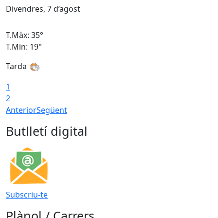
Divendres, 7 d’agost
D
T.Màx: 35°
T
T.Min: 19°
T
Tarda
T
1
2
Anterior
Següent
Butlletí digital
Subscriu-te
Plànol / Carrers