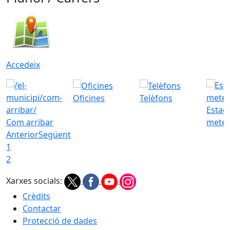
Accedeix
Oficines
Telèfons
Estac
Com arribar
meteo
Anterior
Següent
1
2
Xarxes socials:
Crèdits
Contactar
Protecció de dades