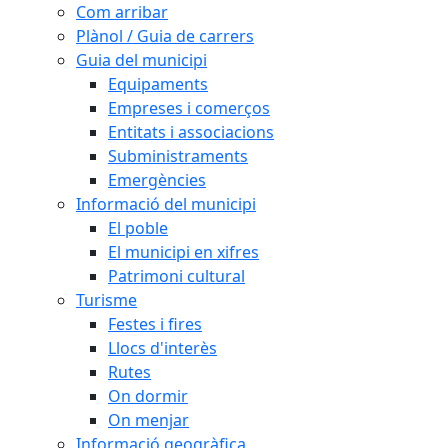
Com arribar
Plànol / Guia de carrers
Guia del municipi
Equipaments
Empreses i comerços
Entitats i associacions
Subministraments
Emergències
Informació del municipi
El poble
El municipi en xifres
Patrimoni cultural
Turisme
Festes i fires
Llocs d'interès
Rutes
On dormir
On menjar
Informació geogràfica