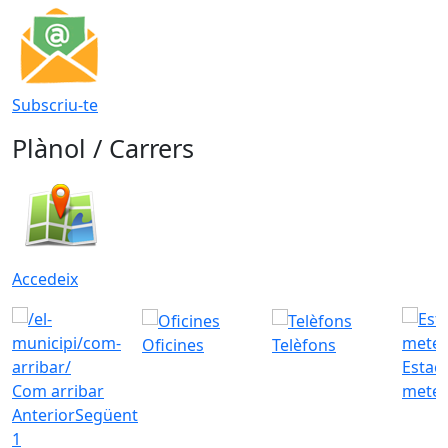
Subscriu-te
Plànol / Carrers
Accedeix
Oficines
Telèfons
Estac
Com arribar
meteo
Anterior
Següent
1