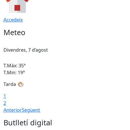
Accedeix
Meteo
Divendres, 7 d’agost
D
T.Màx: 35°
T
T.Min: 19°
T
Tarda
T
1
2
Anterior
Següent
Butlletí digital