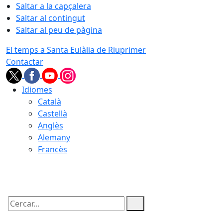
Saltar a la capçalera
Saltar al contingut
Saltar al peu de pàgina
El temps a Santa Eulàlia de Riuprimer
Contactar
Idiomes
Català
Castellà
Anglès
Alemany
Francès
06.08.2026 | 16:38
Cercar: