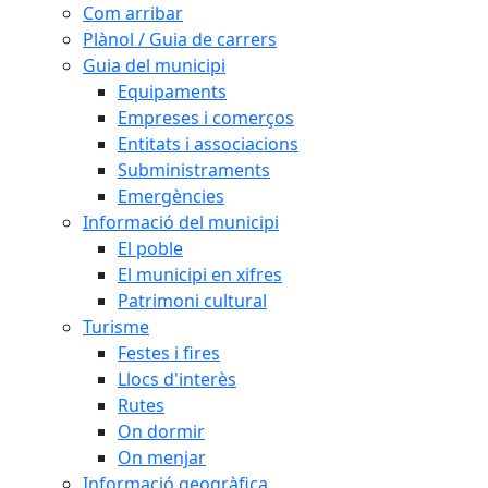
Com arribar
Plànol / Guia de carrers
Guia del municipi
Equipaments
Empreses i comerços
Entitats i associacions
Subministraments
Emergències
Informació del municipi
El poble
El municipi en xifres
Patrimoni cultural
Turisme
Festes i fires
Llocs d'interès
Rutes
On dormir
On menjar
Informació geogràfica