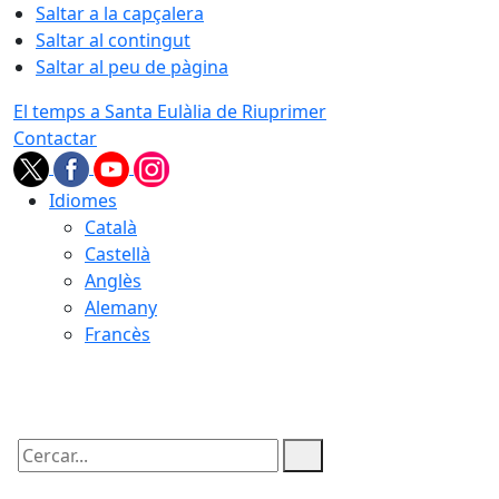
Saltar a la capçalera
Saltar al contingut
Saltar al peu de pàgina
El temps a Santa Eulàlia de Riuprimer
Contactar
Idiomes
Català
Castellà
Anglès
Alemany
Francès
06.08.2026 | 17:05
Cercar: