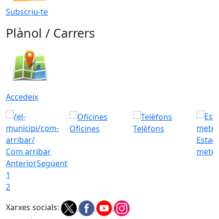
Subscriu-te
Plànol / Carrers
Accedeix
Oficines
Telèfons
Estac
Com arribar
meteo
Anterior
Següent
1
2
Xarxes socials: