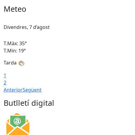
Meteo
Divendres, 7 d’agost
D
T.Màx: 35°
T
T.Min: 19°
T
Tarda
T
1
2
Anterior
Següent
Butlletí digital