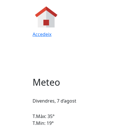
Accedeix
Meteo
Divendres, 7 d’agost
T.Màx: 35°
T.Min: 19°