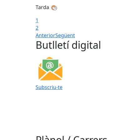
Tarda
1
2
Anterior
Següent
Butlletí digital
Subscriu-te
Plànol / Carrers