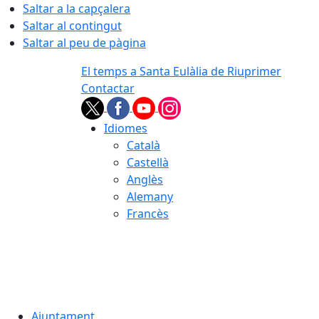
Saltar a la capçalera
Saltar al contingut
Saltar al peu de pàgina
El temps a Santa Eulàlia de Riuprimer
Contactar
Idiomes
Català
Castellà
Anglès
Alemany
Francès
07.08.2026 | 07:29
Ajuntament