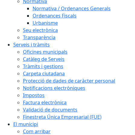
Normativa
Normativa / Ordenances Generals
Ordenances Fiscals
Urbanisme
Seu electrònica
Transparència
Serveis i tràmits
Oficines municipals
Catàleg de Serveis
Tràmits i gestions
Carpeta ciutadana
Protecció de dades de caràcter personal
Notificacions electròniques
Impostos
Factura electrònica
Validació de documents
Finestreta Única Empresarial (FUE)
El municipi
Com arribar