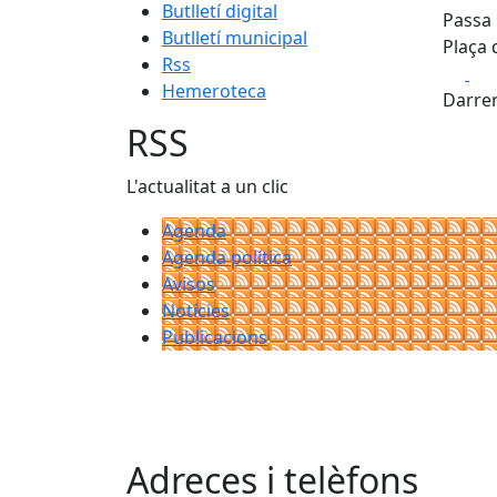
Butlletí digital
Passa 
Butlletí municipal
Plaça d
Rss
Fa
Hemeroteca
Darrer
RSS
L'actualitat a un clic
Agenda
Agenda política
Avisos
Notícies
Publicacions
Adreces i telèfons