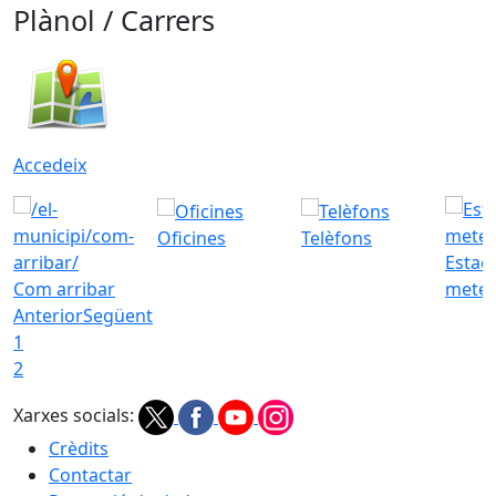
Plànol / Carrers
Accedeix
Oficines
Telèfons
Estac
Com arribar
meteo
Anterior
Següent
1
2
Xarxes socials:
Crèdits
Contactar