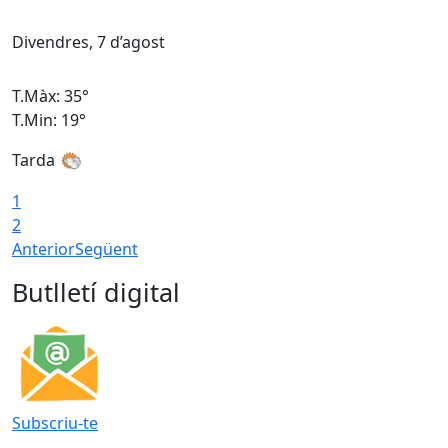
Divendres, 7 d’agost
D
T.Màx: 35°
T
T.Min: 19°
T
Tarda
T
1
2
Anterior
Següent
Butlletí digital
Subscriu-te