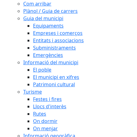
Com arribar
Plànol / Guia de carrers
Guia del municipi
Equipaments
Empreses i comerços
Entitats i associacions
Subministraments
Emergències
Informació del municipi
El poble
El municipi en xifres
Patrimoni cultural
Turisme
Festes i fires
Llocs d'interès
Rutes
On dormir
On menjar
Informació geogràfica