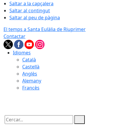
Saltar a la capçalera
Saltar al contingut
Saltar al peu de pàgina
El temps a Santa Eulàlia de Riuprimer
Contactar
Idiomes
Català
Castellà
Anglès
Alemany
Francès
06.08.2026 | 19:18
Cercar: