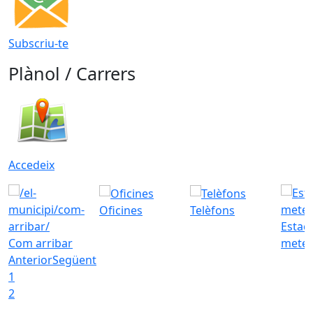
Subscriu-te
Plànol / Carrers
Accedeix
Oficines
Telèfons
Estac
Com arribar
meteo
Anterior
Següent
1
2