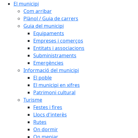
El municipi
Com arribar
Plànol / Guia de carrers
Guia del municipi
Equipaments
Empreses i comerços
Entitats i associacions
Subministraments
Emergències
Informació del municipi
El poble
El municipi en xifres
Patrimoni cultural
Turisme
Festes i fires
Llocs d'interès
Rutes
On dormir
On menjar