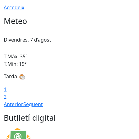
Accedeix
Meteo
Divendres, 7 d’agost
D
T.Màx: 35°
T
T.Min: 19°
T
Tarda
T
1
2
Anterior
Següent
Butlletí digital