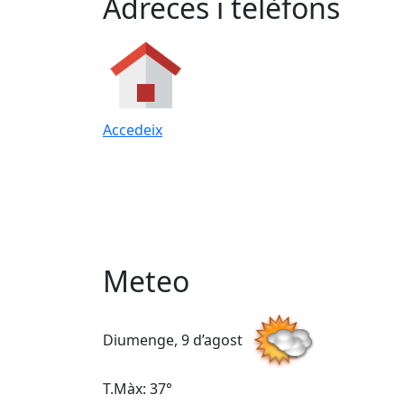
Adreces i telèfons
Accedeix
Meteo
Diumenge, 9 d’agost
T.Màx: 37°