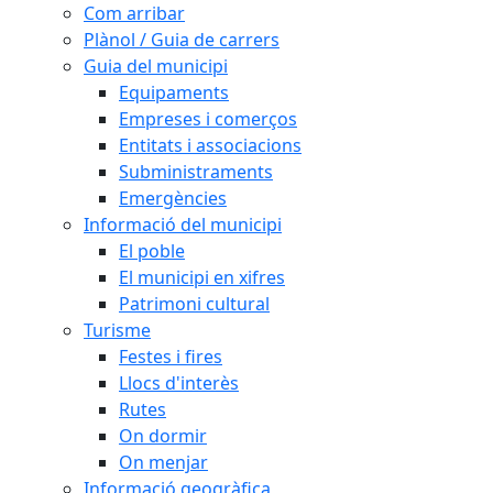
Com arribar
Plànol / Guia de carrers
Guia del municipi
Equipaments
Empreses i comerços
Entitats i associacions
Subministraments
Emergències
Informació del municipi
El poble
El municipi en xifres
Patrimoni cultural
Turisme
Festes i fires
Llocs d'interès
Rutes
On dormir
On menjar
Informació geogràfica