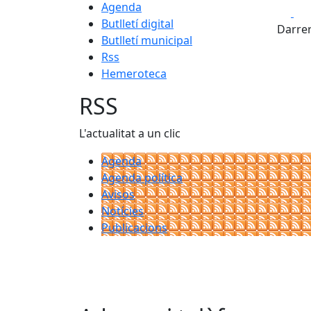
Agenda
Fa
Butlletí digital
Darrer
Butlletí municipal
Rss
Hemeroteca
RSS
L'actualitat a un clic
Agenda
Agenda política
Avisos
Notícies
Publicacions