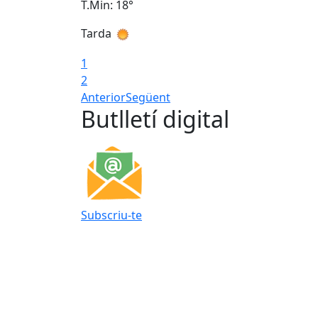
T.Min: 18°
Tarda
1
2
Anterior
Següent
Butlletí digital
Subscriu-te