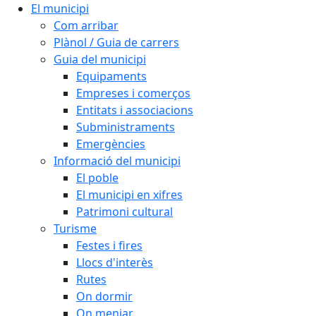
El municipi
Com arribar
Plànol / Guia de carrers
Guia del municipi
Equipaments
Empreses i comerços
Entitats i associacions
Subministraments
Emergències
Informació del municipi
El poble
El municipi en xifres
Patrimoni cultural
Turisme
Festes i fires
Llocs d'interès
Rutes
On dormir
On menjar