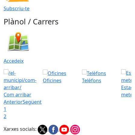
Subscriu-te
Plànol / Carrers
Accedeix
Oficines
Telèfons
Estac
Com arribar
meteo
Anterior
Següent
1
2
Xarxes socials: