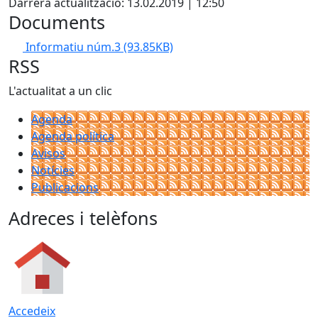
Darrera actualització: 13.02.2019 | 12:50
Documents
Informatiu núm.3
(93.85KB)
RSS
L'actualitat a un clic
Agenda
Agenda política
Avisos
Notícies
Publicacions
Adreces i telèfons
Accedeix