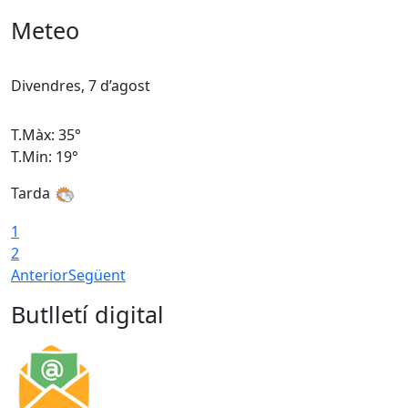
Meteo
Divendres, 7 d’agost
D
T.Màx: 35°
T
T.Min: 19°
T
Tarda
T
1
2
Anterior
Següent
Butlletí digital