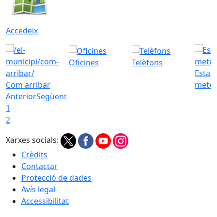
Accedeix
Oficines
Telèfons
Estac
Com arribar
meteo
Anterior
Següent
1
2
Xarxes socials:
Crèdits
Contactar
Protecció de dades
Avís legal
Accessibilitat