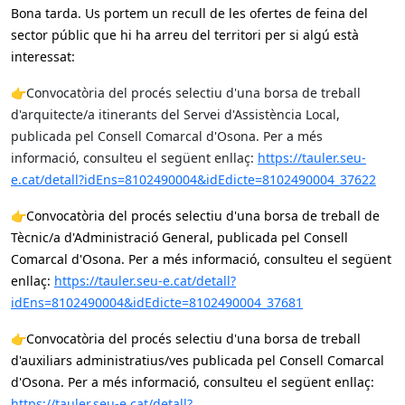
Bona tarda. Us portem un recull de les ofertes de feina del
sector públic que hi ha arreu del territori per si algú està
interessat:
👉
Convocatòria del procés selectiu d'una borsa de treball
d'arquitecte/a itinerants del Servei d'Assistència Local,
publicada pel Consell Comarcal d'Osona. Per a més
informació, consulteu el següent enllaç:
https://tauler.seu-
e.cat/detall?idEns=8102490004&idEdicte=8102490004_37622
👉
Convocatòria del procés selectiu d'una borsa de treball de
Tècnic/a d'Administració General, publicada pel Consell
Comarcal d'Osona. Per a més informació, consulteu el següent
enllaç:
https://tauler.seu-e.cat/detall?
idEns=8102490004&idEdicte=8102490004_37681
👉
Convocatòria del procés selectiu d'una borsa de treball
d'auxiliars administratius/ves publicada pel Consell Comarcal
d'Osona. Per a més informació, consulteu el següent enllaç:
https://tauler.seu-e.cat/detall?