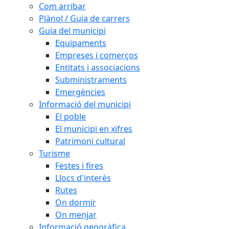
Com arribar
Plànol / Guia de carrers
Guia del municipi
Equipaments
Empreses i comerços
Entitats i associacions
Subministraments
Emergències
Informació del municipi
El poble
El municipi en xifres
Patrimoni cultural
Turisme
Festes i fires
Llocs d'interès
Rutes
On dormir
On menjar
Informació geogràfica