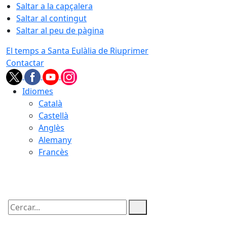
Saltar a la capçalera
Saltar al contingut
Saltar al peu de pàgina
El temps a Santa Eulàlia de Riuprimer
Contactar
Idiomes
Català
Castellà
Anglès
Alemany
Francès
10.08.2026 | 04:58
Cercar: