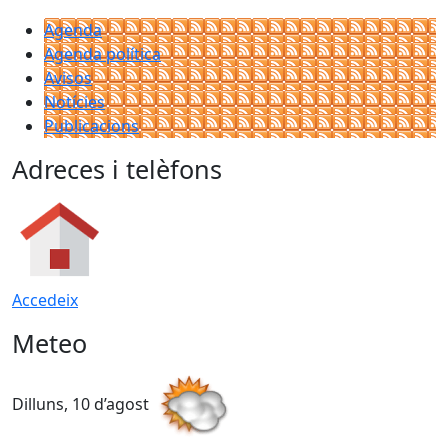
Agenda
Agenda política
Avisos
Notícies
Publicacions
Adreces i telèfons
Accedeix
Meteo
Dilluns, 10 d’agost
D