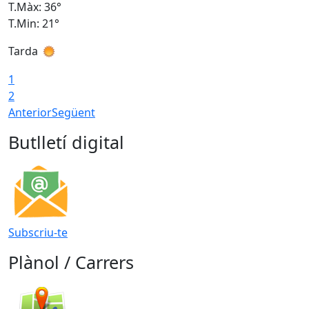
T.Màx: 36°
T
T.Min: 21°
T
Tarda
T
1
2
Anterior
Següent
Butlletí digital
Subscriu-te
Plànol / Carrers