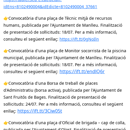
idEns=8102490004&idEdicte=8102490004_37661
👉
Convocatòria d'una plaça de Tècnic mitjà de recursos
humans, publicada per l'Ajuntament de Manlleu. Finalització
de presentació de sol·licituds: 18/07. Per a més informació,
consulteu el següent enllaç:
https://ift.tt/0gNoIln
👉
Convocatòria d'una plaça de Monitor socorrista de la piscina
municipal, publicada per l'Ajuntament de Manlleu. Finalització
de presentació de sol·licituds: 18/07. Per a més informació,
https://ift.tt/endlQ6r
consulteu el següent enllaç:
👉
Convocatòria d'una Borsa de treball de places
d'Administratiu (borsa activa), publicada per l'Ajuntament de
Sant Fruitós de Bages. Finalització de presentació de
sol·licituds: 24/07. Per a més informació, consulteu el següent
https://ift.tt/3Ciw05t
enllaç:
👉
Convocatòria d'una plaça d'Oficial de brigada – cap de colla,
publicada per l'Ajuntament d'Olost. Finalització de presentació