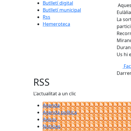
Butlletí digital
Aquest
Butlletí municipal
Eulàli
Rss
La sor
Hemeroteca
partic
Recorr
Miranda
Durant
Us hi 
Fa
Darrer
RSS
L'actualitat a un clic
Agenda
Agenda política
Avisos
Notícies