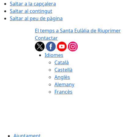
Saltar a la capçalera
Saltar al contingut
Saltar al peu de pàgina
El temps a Santa Eulàlia de Riuprimer
Contactar
Idiomes
Català
Castellà
Anglès
Alemany
Francès
05.08.2026 | 22:45
Ajuntament