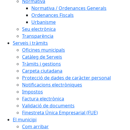
Normativa
Normativa / Ordenances Generals
Ordenances Fiscals
Urbanisme
Seu electrònica
Transparència
Serveis i tràmits
Oficines municipals
Catàleg de Serveis
Tràmits i gestions
Carpeta ciutadana
Protecció de dades de caràcter personal
Notificacions electròniques
Impostos
Factura electrònica
Validació de documents
Finestreta Única Empresarial (FUE)
El municipi
Com arribar