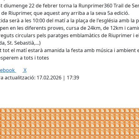
 diumenge 22 de febrer torna la Runprimer360 Trail de Sen
a de Riuprimer, que aquest any arriba a la seva 5a edició.
tida serà a les 10:00 del matí a la plaça de l'església amb l
ipen en les diferents proves, cursa de 24km, de 12km i cam
eguts circulars pels paratges emblamàtics de Riuprimer i el 
, St. Sebastià,...)
 tot el matí estarà amanida la festa amb música i ambient 
esperem a tots i totes
cebook
X
a actualització: 17.02.2026 | 17:39