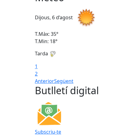
Dijous, 6 d’agost
T.Màx: 35°
T.Min: 18°
Tarda
1
2
Anterior
Següent
Butlletí digital
Subscriu-te