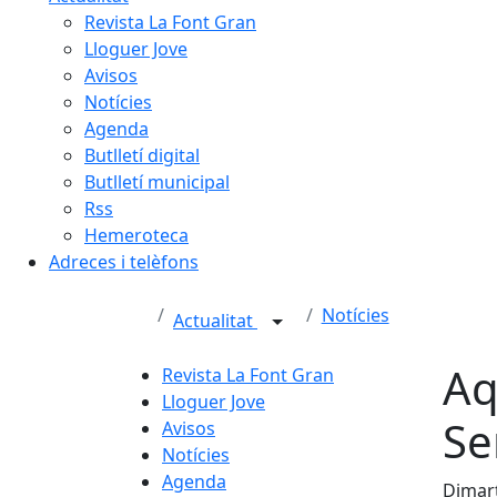
Revista La Font Gran
Lloguer Jove
Avisos
Notícies
Agenda
Butlletí digital
Butlletí municipal
Rss
Hemeroteca
Adreces i telèfons
Notícies
Actualitat
Aq
Revista La Font Gran
Lloguer Jove
Se
Avisos
Notícies
Agenda
Dimart