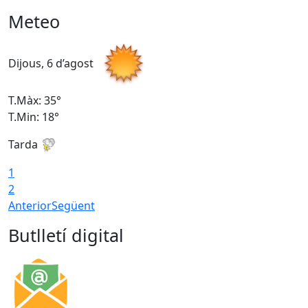
Meteo
Dijous, 6 d’agost
D
T.Màx: 35°
T
T.Min: 18°
T
Tarda
T
1
2
Anterior
Següent
Butlletí digital