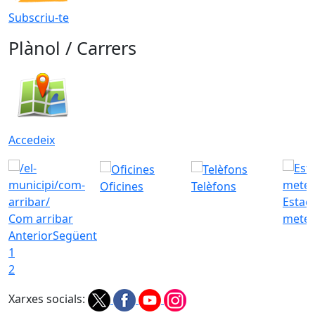
Subscriu-te
Plànol / Carrers
Accedeix
Oficines
Telèfons
Estac
Com arribar
meteo
Anterior
Següent
1
2
Xarxes socials: