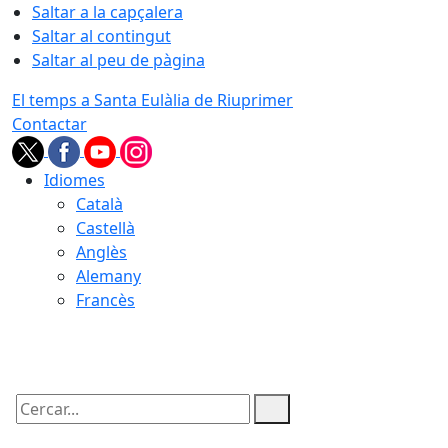
Saltar a la capçalera
Saltar al contingut
Saltar al peu de pàgina
El temps a Santa Eulàlia de Riuprimer
Contactar
Idiomes
Català
Castellà
Anglès
Alemany
Francès
06.08.2026 | 05:22
Cercar: