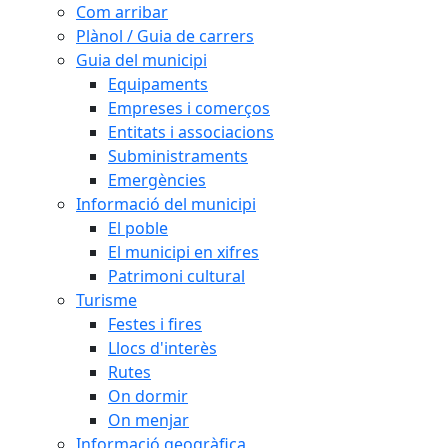
Com arribar
Plànol / Guia de carrers
Guia del municipi
Equipaments
Empreses i comerços
Entitats i associacions
Subministraments
Emergències
Informació del municipi
El poble
El municipi en xifres
Patrimoni cultural
Turisme
Festes i fires
Llocs d'interès
Rutes
On dormir
On menjar
Informació geogràfica