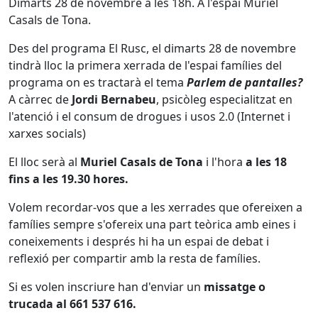
Dimarts 28 de novembre a les 18h. A l'espai Muriel
Casals de Tona.
Des del programa El Rusc, el dimarts 28 de novembre
tindrà lloc la primera xerrada de l'espai famílies del
programa on es tractarà el tema
Parlem de pantalles?
A càrrec de
Jordi Bernabeu
, psicòleg especialitzat en
l'atenció i el consum de drogues i usos 2.0 (Internet i
xarxes socials)
El lloc serà al
Muriel Casals de Tona
i l'hora
a les 18
fins a les 19.30 hores.
Volem recordar-vos que a les xerrades que ofereixen a
famílies sempre s'ofereix una part teòrica amb eines i
coneixements i després hi ha un espai de debat i
reflexió per compartir amb la resta de famílies.
Si es volen inscriure han d'enviar un
missatge o
trucada al 661 537 616.