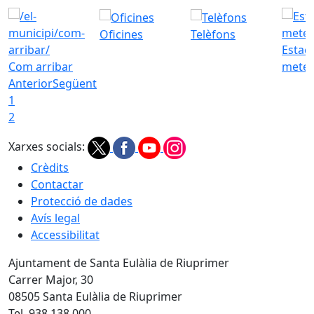
Oficines
Telèfons
Estac
Com arribar
meteo
Anterior
Següent
1
2
Xarxes socials:
Crèdits
Contactar
Protecció de dades
Avís legal
Accessibilitat
Ajuntament de Santa Eulàlia de Riuprimer
Carrer Major, 30
08505 Santa Eulàlia de Riuprimer
Tel. 938 138 000