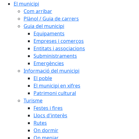
El municipi
Com arribar
Plànol / Guia de carrers
Guia del municipi
Equipaments
Empreses i comerços
Entitats i associacions
Subministraments
Emergències
Informació del municipi
El poble
El municipi en xifres
Patrimoni cultural
Turisme
Festes i fires
Llocs d'interès
Rutes
On dormir
On menjar