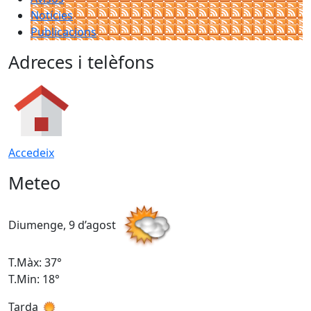
Notícies
Publicacions
Adreces i telèfons
Accedeix
Meteo
Diumenge, 9 d’agost
D
T.Màx: 37°
T
T.Min: 18°
T
Tarda
T