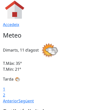
Accedeix
Meteo
Dimarts, 11 d’agost
D
T.Màx: 35°
T
T.Min: 21°
T
Tarda
T
1
2
Anterior
Següent