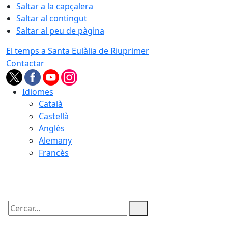
Saltar a la capçalera
Saltar al contingut
Saltar al peu de pàgina
El temps a Santa Eulàlia de Riuprimer
Contactar
Idiomes
Català
Castellà
Anglès
Alemany
Francès
10.08.2026 | 19:05
Cercar: