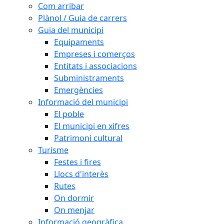
Com arribar
Plànol / Guia de carrers
Guia del municipi
Equipaments
Empreses i comerços
Entitats i associacions
Subministraments
Emergències
Informació del municipi
El poble
El municipi en xifres
Patrimoni cultural
Turisme
Festes i fires
Llocs d'interès
Rutes
On dormir
On menjar
Informació geogràfica