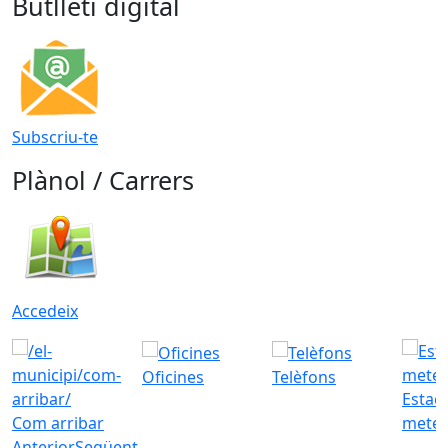
Butlletí digital
Subscriu-te
Plànol / Carrers
Accedeix
Oficines
Telèfons
Estac
Com arribar
meteo
Anterior
Següent