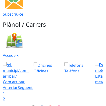
Subscriu-te
Plànol / Carrers
Accedeix
Oficines
Telèfons
Estac
Com arribar
meteo
Anterior
Següent
1
2