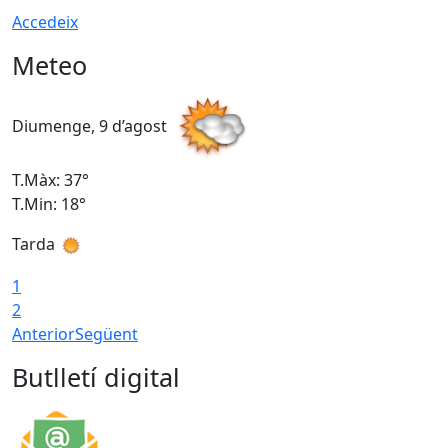
Accedeix
Meteo
Diumenge, 9 d’agost
D
T.Màx: 37°
T
T.Min: 18°
T
Tarda
T
1
2
Anterior
Següent
Butlletí digital