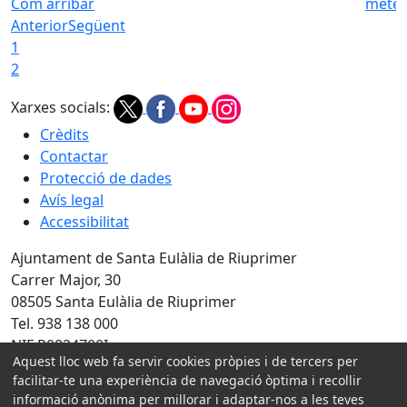
Com arribar
meteo
Anterior
Següent
1
2
Xarxes socials:
Crèdits
Contactar
Protecció de dades
Avís legal
Accessibilitat
Ajuntament de Santa Eulàlia de Riuprimer
Carrer Major, 30
08505 Santa Eulàlia de Riuprimer
Tel. 938 138 000
NIF P0824700I
Aquest lloc web fa servir cookies pròpies i de tercers per
Amb la col·laboració de:
facilitar-te una experiència de navegació òptima i recollir
informació anònima per millorar i adaptar-nos a les teves