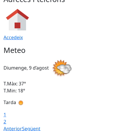
Accedeix
Meteo
Diumenge, 9 d’agost
D
T.Màx: 37°
T
T.Min: 18°
T
Tarda
T
1
2
Anterior
Següent