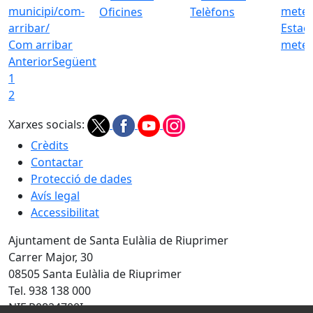
Oficines
Telèfons
Estac
Com arribar
meteo
Anterior
Següent
1
2
Xarxes socials:
Crèdits
Contactar
Protecció de dades
Avís legal
Accessibilitat
Ajuntament de Santa Eulàlia de Riuprimer
Carrer Major, 30
08505 Santa Eulàlia de Riuprimer
Tel. 938 138 000
NIF P0824700I