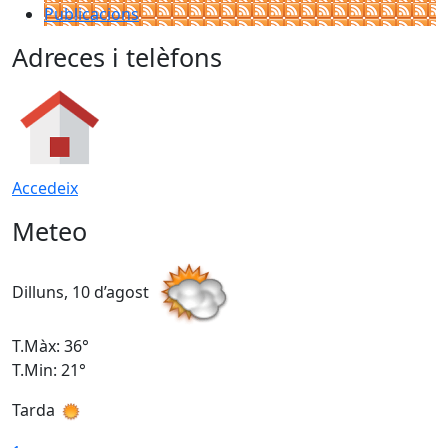
Publicacions
Adreces i telèfons
Accedeix
Meteo
Dilluns, 10 d’agost
D
T.Màx: 36°
T
T.Min: 21°
T
Tarda
T