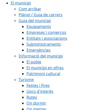
El municipi
Com arribar
Plànol / Guia de carrers
Guia del municipi
Equipaments
Empreses i comerços
Entitats i associacions
Subministraments
Emergències
Informació del municipi
El poble
El municipi en xifres
Patrimoni cultural
Turisme
Festes i fires
Llocs d'interès
Rutes
On dormir
On menjar