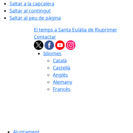
Saltar a la capçalera
Saltar al contingut
Saltar al peu de pàgina
El temps a Santa Eulàlia de Riuprimer
Contactar
Idiomes
Català
Castellà
Anglès
Alemany
Francès
07.08.2026 | 06:13
Ajuntament