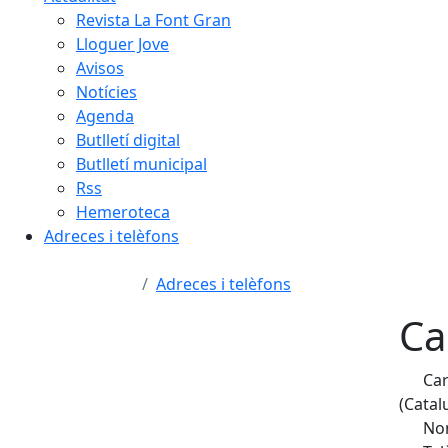
Revista La Font Gran
Lloguer Jove
Avisos
Notícies
Agenda
Butlletí digital
Butlletí municipal
Rss
Hemeroteca
Adreces i telèfons
Adreces i telèfons
Ca
Car
(Catal
Nom