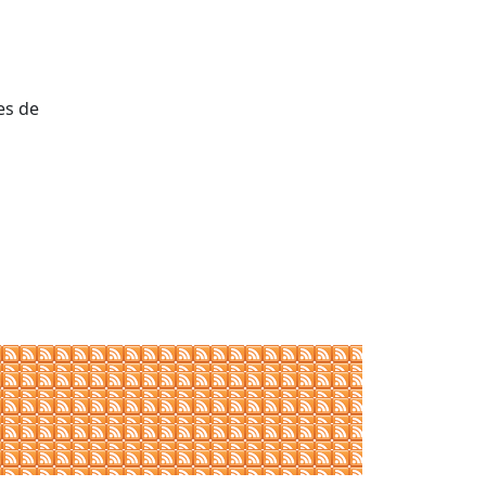
es de
tributors