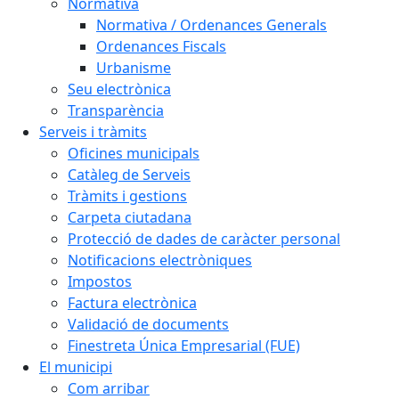
Normativa
Normativa / Ordenances Generals
Ordenances Fiscals
Urbanisme
Seu electrònica
Transparència
Serveis i tràmits
Oficines municipals
Catàleg de Serveis
Tràmits i gestions
Carpeta ciutadana
Protecció de dades de caràcter personal
Notificacions electròniques
Impostos
Factura electrònica
Validació de documents
Finestreta Única Empresarial (FUE)
El municipi
Com arribar