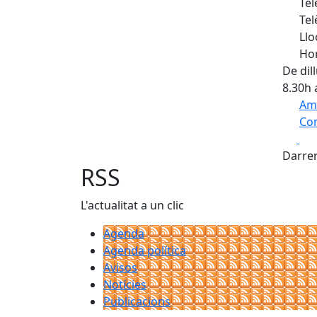
Tel
Tel
Llo
Hor
De dil
8.30h 
Am
Com
Fa
+
Darrer
−
RSS
L'actualitat a un clic
Agenda
Agenda política
Avisos
Notícies
Publicacions