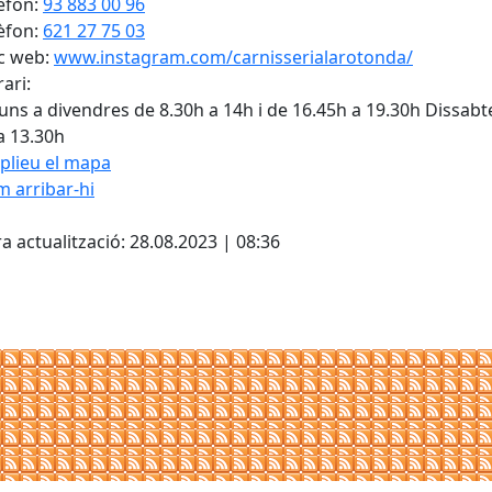
èfon:
93 883 00 96
èfon:
621 27 75 03
c web:
www.instagram.com/carnisserialarotonda/
ari:
luns a divendres de 8.30h a 14h i de 16.45h a 19.30h Dissabt
a 13.30h
plieu el mapa
 arribar-hi
Leaflet
| ©
OpenStreetMap
con
cebook
X
a actualització: 28.08.2023 | 08:36