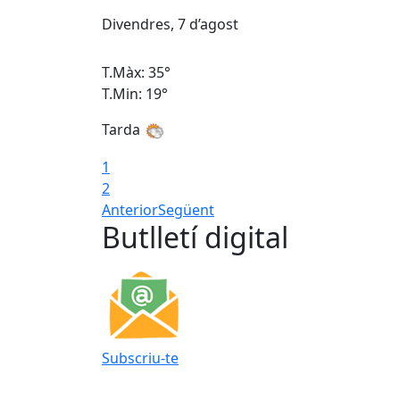
Divendres, 7 d’agost
T.Màx: 35°
T.Min: 19°
Tarda
1
2
Anterior
Següent
Butlletí digital
Subscriu-te