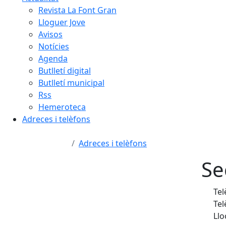
Revista La Font Gran
Lloguer Jove
Avisos
Notícies
Agenda
Butlletí digital
Butlletí municipal
Rss
Hemeroteca
Adreces i telèfons
Adreces i telèfons
Se
Tel
Tel
Llo