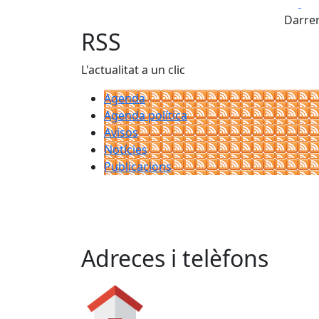
Fa
Darrer
RSS
L'actualitat a un clic
Agenda
Agenda política
Avisos
Notícies
Publicacions
Adreces i telèfons