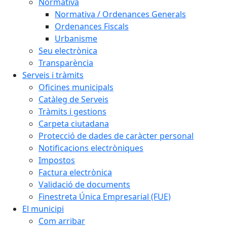
Normativa
Normativa / Ordenances Generals
Ordenances Fiscals
Urbanisme
Seu electrònica
Transparència
Serveis i tràmits
Oficines municipals
Catàleg de Serveis
Tràmits i gestions
Carpeta ciutadana
Protecció de dades de caràcter personal
Notificacions electròniques
Impostos
Factura electrònica
Validació de documents
Finestreta Única Empresarial (FUE)
El municipi
Com arribar