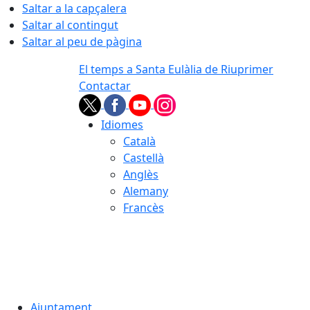
Saltar a la capçalera
Saltar al contingut
Saltar al peu de pàgina
El temps a Santa Eulàlia de Riuprimer
Contactar
Idiomes
Català
Castellà
Anglès
Alemany
Francès
07.08.2026 | 21:19
Ajuntament