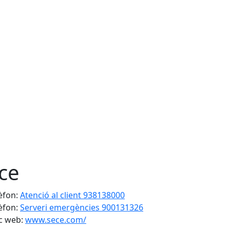
ce
èfon:
Atenció al client 938138000
èfon:
Serveri emergències 900131326
c web:
www.sece.com/