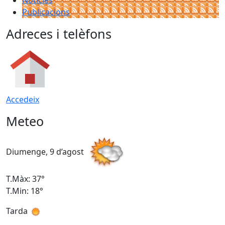
Notícies
Publicacions
Adreces i telèfons
Accedeix
Meteo
Diumenge, 9 d’agost
D
T.Màx: 37°
T
T.Min: 18°
T
Tarda
T