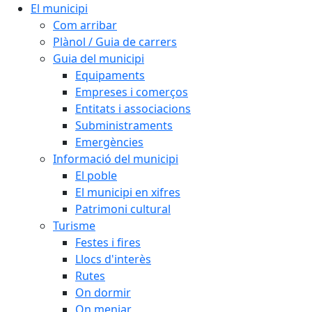
El municipi
Com arribar
Plànol / Guia de carrers
Guia del municipi
Equipaments
Empreses i comerços
Entitats i associacions
Subministraments
Emergències
Informació del municipi
El poble
El municipi en xifres
Patrimoni cultural
Turisme
Festes i fires
Llocs d'interès
Rutes
On dormir
On menjar