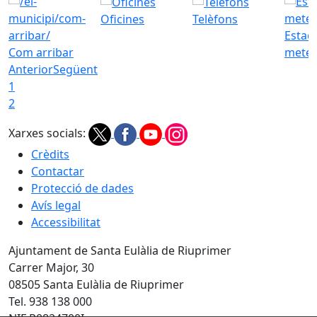
Oficines
Telèfons
Estac
Com arribar
meteo
Anterior
Següent
1
2
Xarxes socials:
Crèdits
Contactar
Protecció de dades
Avís legal
Accessibilitat
Ajuntament de Santa Eulàlia de Riuprimer
Carrer Major, 30
08505 Santa Eulàlia de Riuprimer
Tel. 938 138 000