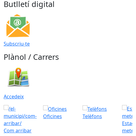
Butlletí digital
Subscriu-te
Plànol / Carrers
Accedeix
Oficines
Telèfons
Estac
Com arribar
meteo