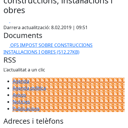
construccions, instal·lacions i
obres
Facebook
X
Darrera actualització: 8.02.2019 | 09:51
Documents
OF5 IMPOST SOBRE CONSTRUCCIONS
INSTALLACIONS I OBRES
(512.27KB)
RSS
L'actualitat a un clic
Agenda
Agenda política
Avisos
Notícies
Publicacions
Adreces i telèfons