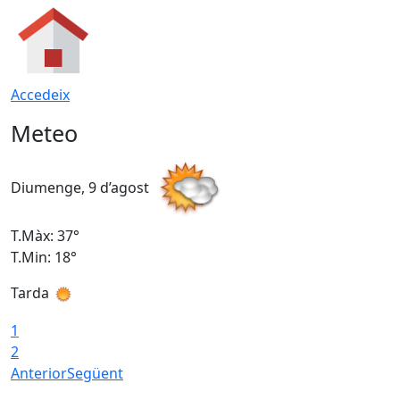
Accedeix
Meteo
Diumenge, 9 d’agost
D
T.Màx: 37°
T
T.Min: 18°
T
Tarda
T
1
2
Anterior
Següent