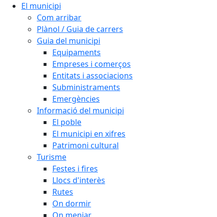
El municipi
Com arribar
Plànol / Guia de carrers
Guia del municipi
Equipaments
Empreses i comerços
Entitats i associacions
Subministraments
Emergències
Informació del municipi
El poble
El municipi en xifres
Patrimoni cultural
Turisme
Festes i fires
Llocs d'interès
Rutes
On dormir
On menjar