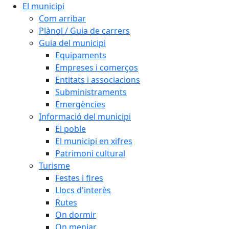
El municipi
Com arribar
Plànol / Guia de carrers
Guia del municipi
Equipaments
Empreses i comerços
Entitats i associacions
Subministraments
Emergències
Informació del municipi
El poble
El municipi en xifres
Patrimoni cultural
Turisme
Festes i fires
Llocs d'interès
Rutes
On dormir
On menjar