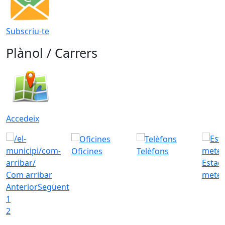
Subscriu-te
Plànol / Carrers
Accedeix
Oficines
Telèfons
Estac
Com arribar
meteo
Anterior
Següent
1
2