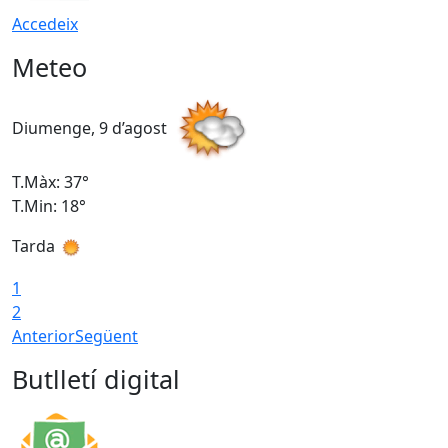
Accedeix
Meteo
Diumenge, 9 d’agost
D
T.Màx: 37°
T
T.Min: 18°
T
Tarda
T
1
2
Anterior
Següent
Butlletí digital