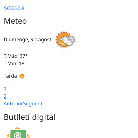
Accedeix
Meteo
Diumenge, 9 d’agost
D
T.Màx: 37°
T
T.Min: 18°
T
Tarda
T
1
2
Anterior
Següent
Butlletí digital