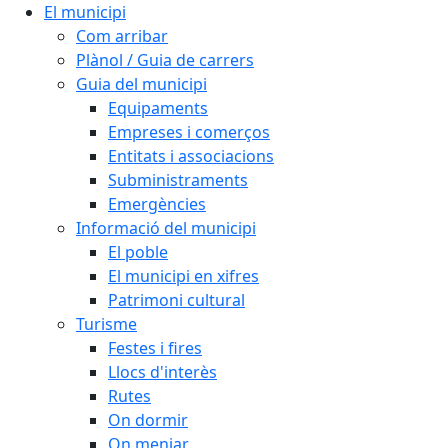
El municipi
Com arribar
Plànol / Guia de carrers
Guia del municipi
Equipaments
Empreses i comerços
Entitats i associacions
Subministraments
Emergències
Informació del municipi
El poble
El municipi en xifres
Patrimoni cultural
Turisme
Festes i fires
Llocs d'interès
Rutes
On dormir
On menjar