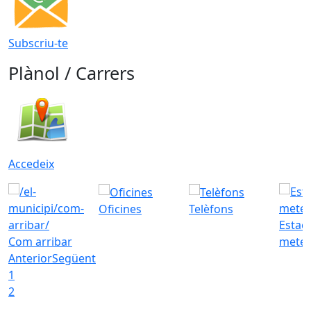
Subscriu-te
Plànol / Carrers
Accedeix
Oficines
Telèfons
Estac
Com arribar
meteo
Anterior
Següent
1
2