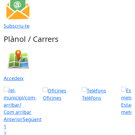
Subscriu-te
Plànol / Carrers
Accedeix
Oficines
Telèfons
Estac
Com arribar
meteo
Anterior
Següent
1
2