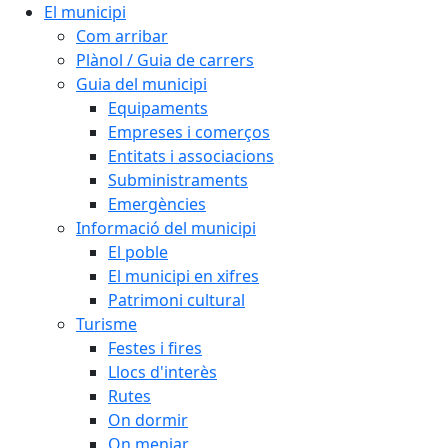
El municipi
Com arribar
Plànol / Guia de carrers
Guia del municipi
Equipaments
Empreses i comerços
Entitats i associacions
Subministraments
Emergències
Informació del municipi
El poble
El municipi en xifres
Patrimoni cultural
Turisme
Festes i fires
Llocs d'interès
Rutes
On dormir
On menjar