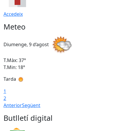
Accedeix
Meteo
Diumenge, 9 d’agost
D
T.Màx: 37°
T
T.Min: 18°
T
Tarda
T
1
2
Anterior
Següent
Butlletí digital