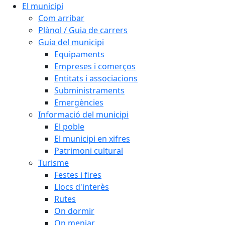
El municipi
Com arribar
Plànol / Guia de carrers
Guia del municipi
Equipaments
Empreses i comerços
Entitats i associacions
Subministraments
Emergències
Informació del municipi
El poble
El municipi en xifres
Patrimoni cultural
Turisme
Festes i fires
Llocs d'interès
Rutes
On dormir
On menjar