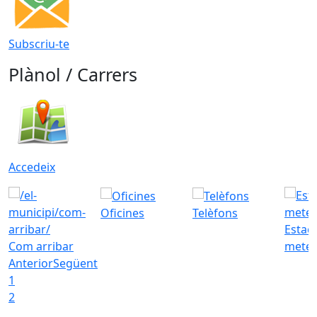
Subscriu-te
Plànol / Carrers
Accedeix
Oficines
Telèfons
Estac
Com arribar
meteo
Anterior
Següent
1
2