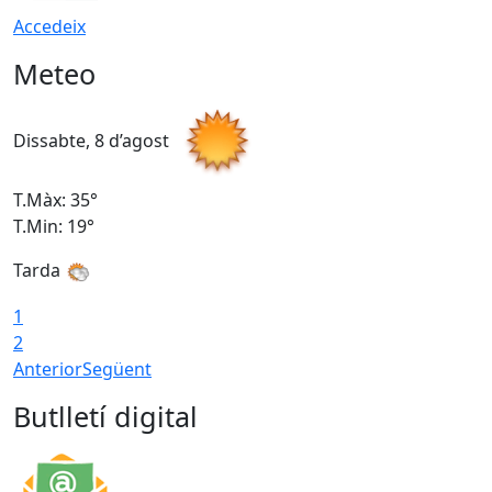
Accedeix
Meteo
Dissabte, 8 d’agost
D
T.Màx: 35°
T
T.Min: 19°
T
Tarda
1
2
Anterior
Següent
Butlletí digital