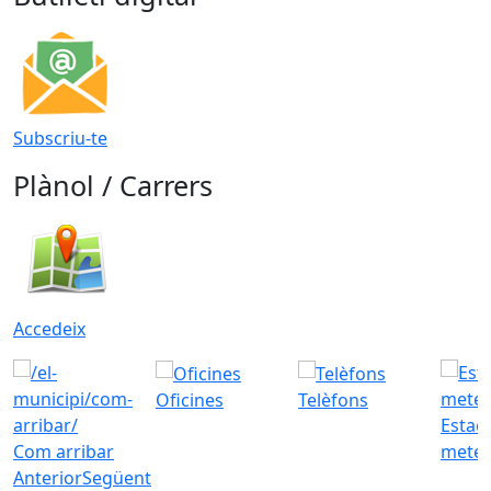
Subscriu-te
Plànol / Carrers
Accedeix
Oficines
Telèfons
Estac
Com arribar
meteo
Anterior
Següent