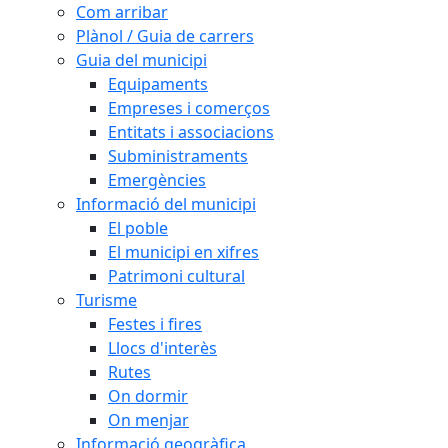
Com arribar
Plànol / Guia de carrers
Guia del municipi
Equipaments
Empreses i comerços
Entitats i associacions
Subministraments
Emergències
Informació del municipi
El poble
El municipi en xifres
Patrimoni cultural
Turisme
Festes i fires
Llocs d'interès
Rutes
On dormir
On menjar
Informació geogràfica