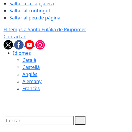
Saltar a la capçalera
Saltar al contingut
Saltar al peu de pàgina
El temps a Santa Eulàlia de Riuprimer
Contactar
Idiomes
Català
Castellà
Anglès
Alemany
Francès
08.08.2026 | 16:30
Cercar: