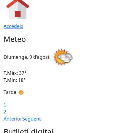
Accedeix
Meteo
Diumenge, 9 d’agost
D
T.Màx: 37°
T
T.Min: 18°
T
Tarda
T
1
2
Anterior
Següent
Butlletí digital