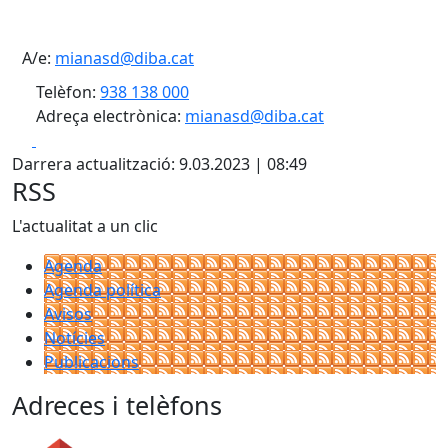
A/e:
mianasd@diba.cat
Telèfon:
938 138 000
Adreça electrònica:
mianasd@diba.cat
Facebook
X
Darrera actualització: 9.03.2023 | 08:49
RSS
L'actualitat a un clic
Agenda
Agenda política
Avisos
Notícies
Publicacions
Adreces i telèfons