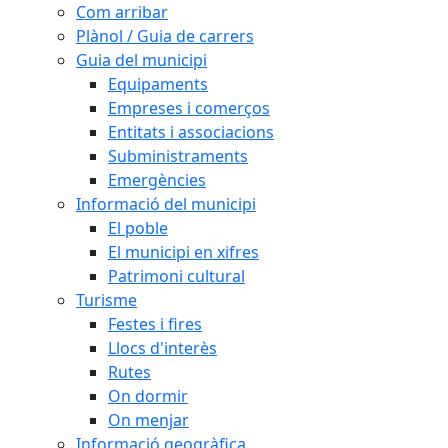
Com arribar
Plànol / Guia de carrers
Guia del municipi
Equipaments
Empreses i comerços
Entitats i associacions
Subministraments
Emergències
Informació del municipi
El poble
El municipi en xifres
Patrimoni cultural
Turisme
Festes i fires
Llocs d'interès
Rutes
On dormir
On menjar
Informació geogràfica