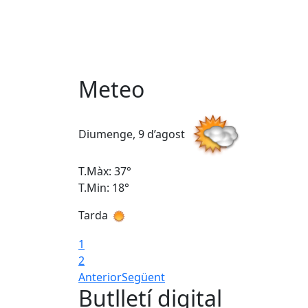
Meteo
Diumenge, 9 d’agost
T.Màx: 37°
T.Min: 18°
Tarda
1
2
Anterior
Següent
Butlletí digital