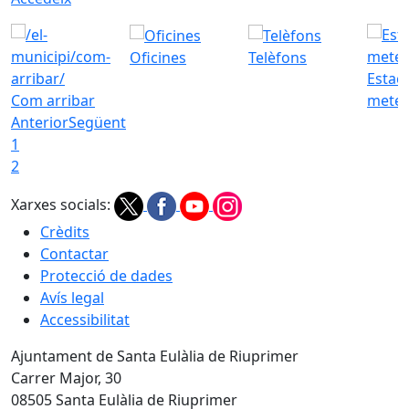
Oficines
Telèfons
Estac
Com arribar
meteo
Anterior
Següent
1
2
Xarxes socials:
Crèdits
Contactar
Protecció de dades
Avís legal
Accessibilitat
Ajuntament de Santa Eulàlia de Riuprimer
Carrer Major, 30
08505 Santa Eulàlia de Riuprimer