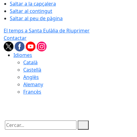
Saltar a la capçalera
Saltar al contingut
Saltar al peu de pàgina
El temps a Santa Eulàlia de Riuprimer
Contactar
Idiomes
Català
Castellà
Anglès
Alemany
Francès
08.08.2026 | 06:14
Cercar: