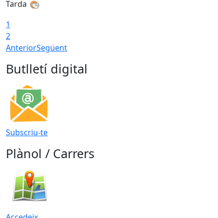
Tarda
1
2
Anterior
Següent
Butlletí digital
Subscriu-te
Plànol / Carrers
Accedeix