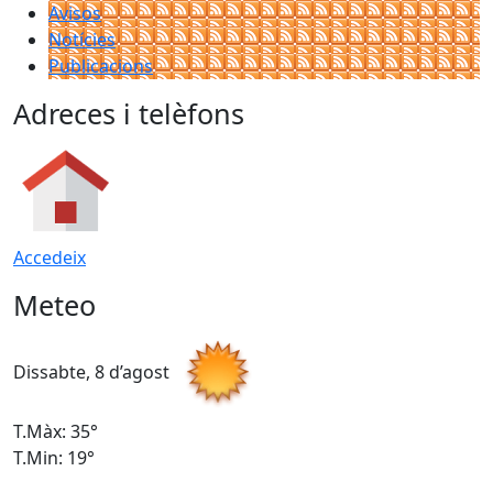
Avisos
Notícies
Publicacions
Adreces i telèfons
Accedeix
Meteo
Dissabte, 8 d’agost
D
T.Màx: 35°
T
T.Min: 19°
T