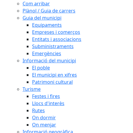
Com arribar
Plànol / Guia de carrers
Guia del municipi
Equipaments
Empreses i comerços
Entitats i associacions
Subministraments
Emergències
Informació del municipi
El poble
El municipi en xifres
Patrimoni cultural
Turisme
Festes i fires
Llocs d'interès
Rutes
On dormir
On menjar
Informació geogràfica