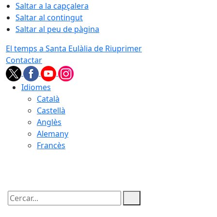
Saltar a la capçalera
Saltar al contingut
Saltar al peu de pàgina
El temps a Santa Eulàlia de Riuprimer
Contactar
Idiomes
Català
Castellà
Anglès
Alemany
Francès
06.08.2026 | 01:40
Cercar: