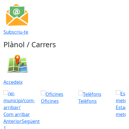
Subscriu-te
Plànol / Carrers
Accedeix
Oficines
Telèfons
Estac
Com arribar
meteo
Anterior
Següent
1