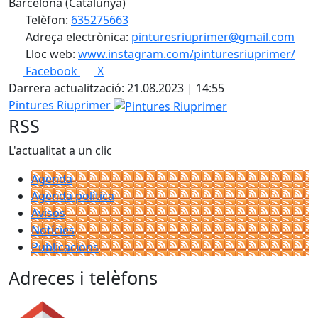
Barcelona (Catalunya)
Telèfon:
635275663
Adreça electrònica:
pinturesriuprimer@gmail.com
Lloc web:
www.instagram.com/pinturesriuprimer/
Facebook
X
Darrera actualització: 21.08.2023 | 14:55
Pintures Riuprimer
RSS
L'actualitat a un clic
Agenda
Agenda política
Avisos
Notícies
Publicacions
Adreces i telèfons