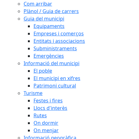
Com arribar
Plànol / Guia de carrers
Guia del municipi
Equipaments
Empreses i comerços
Entitats i associacions
Subministraments
Emergències
Informació del municipi
El poble
El municipi en xifres
Patrimoni cultural
Turisme
Festes i fires
Llocs d'interès
Rutes
On dormir
On menjar
Informació geogràfica