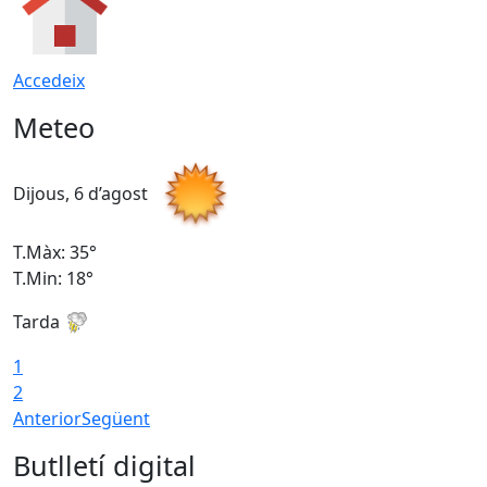
Accedeix
Meteo
Dijous, 6 d’agost
D
T.Màx: 35°
T
T.Min: 18°
T
Tarda
T
1
2
Anterior
Següent
Butlletí digital