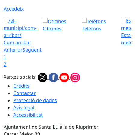
Accedeix
Oficines
Telèfons
Estac
Com arribar
meteo
Anterior
Següent
1
2
Xarxes socials:
Crèdits
Contactar
Protecció de dades
Avís legal
Accessibilitat
Ajuntament de Santa Eulàlia de Riuprimer
Carrer Major, 30