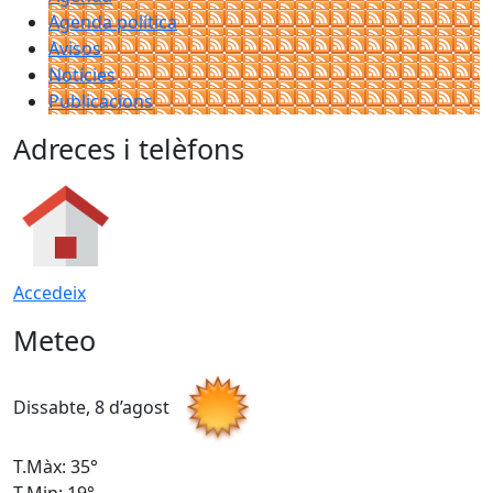
Agenda política
Avisos
Notícies
Publicacions
Adreces i telèfons
Accedeix
Meteo
Dissabte, 8 d’agost
D
T.Màx: 35°
T
T.Min: 19°
T