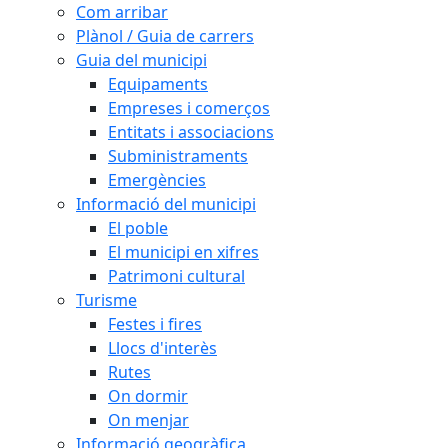
Com arribar
Plànol / Guia de carrers
Guia del municipi
Equipaments
Empreses i comerços
Entitats i associacions
Subministraments
Emergències
Informació del municipi
El poble
El municipi en xifres
Patrimoni cultural
Turisme
Festes i fires
Llocs d'interès
Rutes
On dormir
On menjar
Informació geogràfica