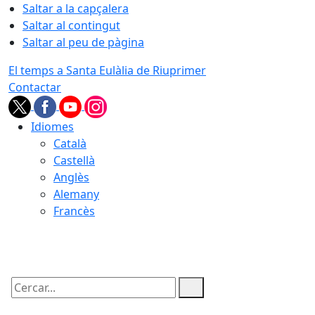
Saltar a la capçalera
Saltar al contingut
Saltar al peu de pàgina
El temps a Santa Eulàlia de Riuprimer
Contactar
Idiomes
Català
Castellà
Anglès
Alemany
Francès
08.08.2026 | 07:54
Cercar: