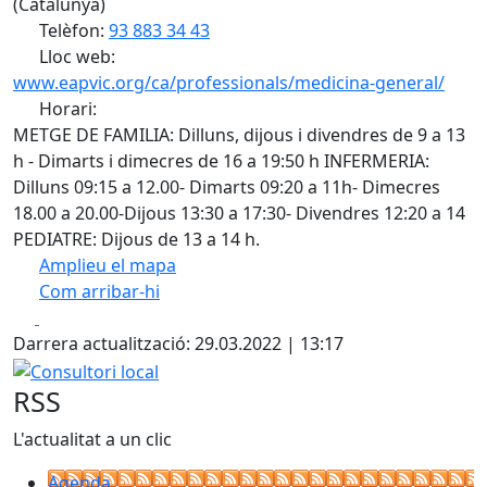
(Catalunya)
Telèfon:
93 883 34 43
Lloc web:
www.eapvic.org/ca/professionals/medicina-general/
Horari:
METGE DE FAMILIA: Dilluns, dijous i divendres de 9 a 13
h - Dimarts i dimecres de 16 a 19:50 h INFERMERIA:
Dilluns 09:15 a 12.00- Dimarts 09:20 a 11h- Dimecres
18.00 a 20.00-Dijous 13:30 a 17:30- Divendres 12:20 a 14
PEDIATRE: Dijous de 13 a 14 h.
Amplieu el mapa
Com arribar-hi
Leaflet
| ©
OpenStreetMap
contributors
Facebook
X
+
Darrera actualització: 29.03.2022 | 13:17
−
Consultori local
RSS
L'actualitat a un clic
Agenda