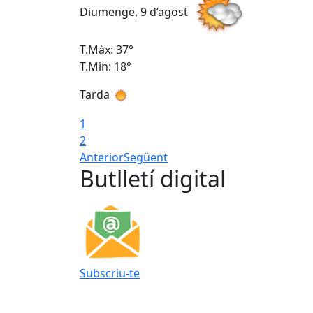
Diumenge, 9 d’agost
T.Màx: 37°
T.Min: 18°
Tarda
1
2
Anterior
Següent
Butlletí digital
Subscriu-te