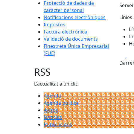
Protecció de dades de
Servei
caràcter personal
Notificacions electròniques
Línies 
Impostos
Lí
Factura electrònica
In
Validació de documents
Ho
Finestreta Única Empresarial
(FUE)
Fa
Darrer
RSS
L'actualitat a un clic
Agenda
Agenda política
Avisos
Notícies
Publicacions