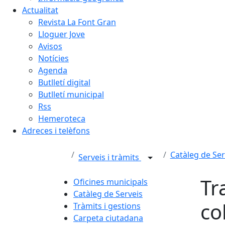
Actualitat
Revista La Font Gran
Lloguer Jove
Avisos
Notícies
Agenda
Butlletí digital
Butlletí municipal
Rss
Hemeroteca
Adreces i telèfons
Catàleg de Ser
Serveis i tràmits
Tr
Oficines municipals
Catàleg de Serveis
col
Tràmits i gestions
Carpeta ciutadana