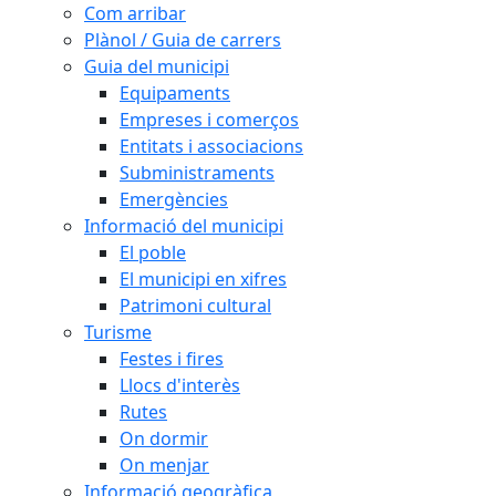
Com arribar
Plànol / Guia de carrers
Guia del municipi
Equipaments
Empreses i comerços
Entitats i associacions
Subministraments
Emergències
Informació del municipi
El poble
El municipi en xifres
Patrimoni cultural
Turisme
Festes i fires
Llocs d'interès
Rutes
On dormir
On menjar
Informació geogràfica