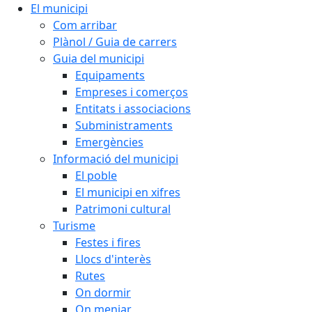
El municipi
Com arribar
Plànol / Guia de carrers
Guia del municipi
Equipaments
Empreses i comerços
Entitats i associacions
Subministraments
Emergències
Informació del municipi
El poble
El municipi en xifres
Patrimoni cultural
Turisme
Festes i fires
Llocs d'interès
Rutes
On dormir
On menjar