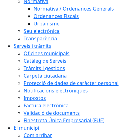
Normativa
Normativa / Ordenances Generals
Ordenances Fiscals
Urbanisme
Seu electrònica
Transparència
Serveis i tràmits
Oficines municipals
Catàleg de Serveis
Tràmits i gestions
Carpeta ciutadana
Protecció de dades de caràcter personal
Notificacions electròniques
Impostos
Factura electrònica
Validació de documents
Finestreta Única Empresarial (FUE)
El municipi
Com arribar