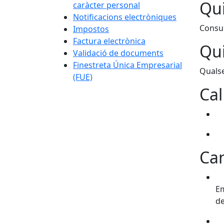
Qui
caràcter personal
Notificacions electròniques
Consul
Impostos
Factura electrònica
Qui
Validació de documents
Finestreta Única Empresarial
Qualse
(FUE)
Cal
Can
Em
de