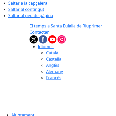
Saltar a la capçalera
Saltar al contingut
Saltar al peu de pàgina
El temps a Santa Eulàlia de Riuprimer
Contactar
Idiomes
Català
Castellà
Anglès
Alemany
Francès
07.08.2026 | 20:39
Ajuntament