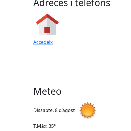
Adreces i telèfons
Accedeix
Meteo
Dissabte, 8 d’agost
T.Màx: 35°