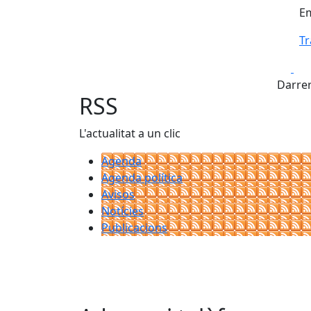
Em
Tr
Fa
Darrer
RSS
L'actualitat a un clic
Agenda
Agenda política
Avisos
Notícies
Publicacions