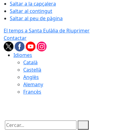
Saltar a la capçalera
Saltar al contingut
Saltar al peu de pàgina
El temps a Santa Eulàlia de Riuprimer
Contactar
Idiomes
Català
Castellà
Anglès
Alemany
Francès
06.08.2026 | 22:04
Cercar: