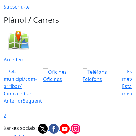
Subscriu-te
Plànol / Carrers
Accedeix
Oficines
Telèfons
Estac
Com arribar
meteo
Anterior
Següent
1
2
Xarxes socials: