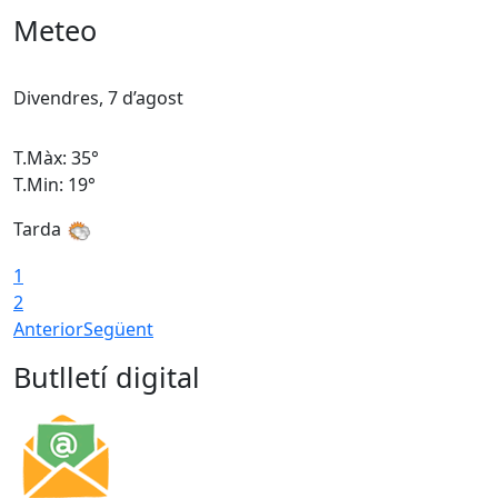
Meteo
Divendres, 7 d’agost
D
T.Màx: 35°
T
T.Min: 19°
T
Tarda
T
1
2
Anterior
Següent
Butlletí digital