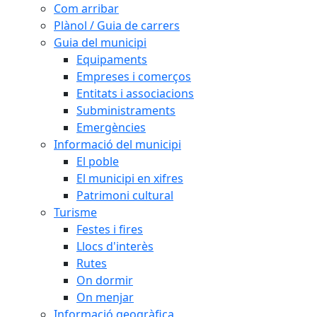
Com arribar
Plànol / Guia de carrers
Guia del municipi
Equipaments
Empreses i comerços
Entitats i associacions
Subministraments
Emergències
Informació del municipi
El poble
El municipi en xifres
Patrimoni cultural
Turisme
Festes i fires
Llocs d'interès
Rutes
On dormir
On menjar
Informació geogràfica