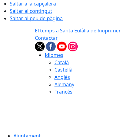
Saltar a la capçalera
Saltar al contingut
Saltar al peu de pàgina
El temps a Santa Eulàlia de Riuprimer
Contactar
Idiomes
Català
Castellà
Anglès
Alemany
Francès
06.08.2026 | 08:19
Ajuntament