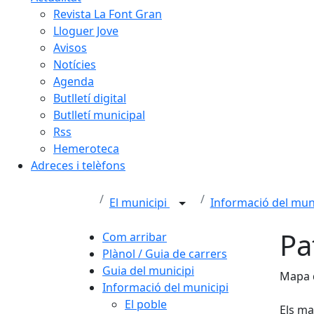
Revista La Font Gran
Lloguer Jove
Avisos
Notícies
Agenda
Butlletí digital
Butlletí municipal
Rss
Hemeroteca
Adreces i telèfons
El municipi
Informació del mun
Pa
Com arribar
Plànol / Guia de carrers
Guia del municipi
Mapa d
Informació del municipi
El poble
Els ma