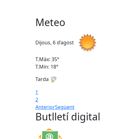
Meteo
Dijous, 6 d’agost
T.Màx: 35°
T.Min: 18°
Tarda
1
2
Anterior
Següent
Butlletí digital