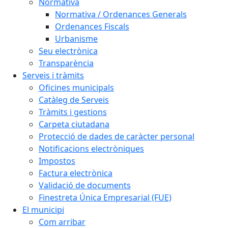
Normativa
Normativa / Ordenances Generals
Ordenances Fiscals
Urbanisme
Seu electrònica
Transparència
Serveis i tràmits
Oficines municipals
Catàleg de Serveis
Tràmits i gestions
Carpeta ciutadana
Protecció de dades de caràcter personal
Notificacions electròniques
Impostos
Factura electrònica
Validació de documents
Finestreta Única Empresarial (FUE)
El municipi
Com arribar