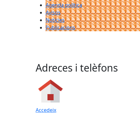
Agenda política
Avisos
Notícies
Publicacions
Adreces i telèfons
Accedeix