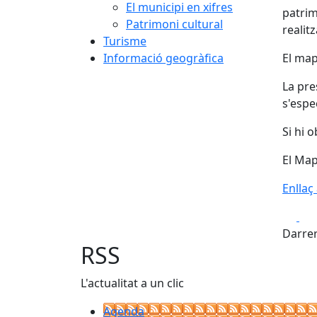
El municipi en xifres
patrim
Patrimoni cultural
realit
Turisme
Informació geogràfica
El map
La pre
s'espe
Si hi 
El Map
Enllaç
Fa
Darrer
RSS
L'actualitat a un clic
Agenda