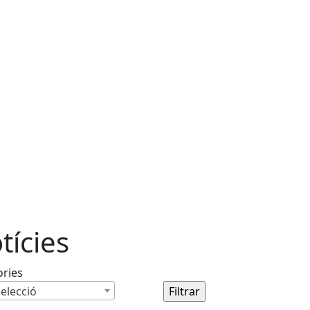
tícies
ories
elecció