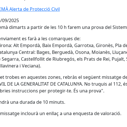
MÀ Alerta de Protecció Civil
MÀ Alerta de Protecció Civil
/09/2025
mà dimarts a partir de les 10 h farem una prova del Sistema
enviament es farà a les comarques de:
rona: Alt Empordà, Baix Empordà, Garrotxa, Gironès, Pla de l
talunya Central: Bages, Berguedà, Osona, Moianès, Lluçanès
 Segarra, Castellfollit de Riubregós, els Prats de Rei, Pujalt
llavinera i Veciana).
 et trobes en aquestes zones, rebràs el següent missatge
VIL DE LA GENERALITAT DE CATALUNYA. No truquis al 112, é
bries instruccions per protegir-te. És una prova".
ndrà una durada de 10 minuts.
 missatge inclourà un enllaç a una enquesta de valoració.