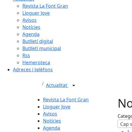
Revista La Font Gran
Lloguer Jove
Avisos
Notícies
Agenda
Butlletí digital
Butlletí municipal
Rss
Hemeroteca
Adreces i telèfons
Actualitat
No
Revista La Font Gran
Lloguer Jove
Avisos
Categ
Notícies
Cap s
Agenda