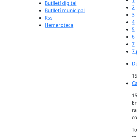
1
Butlletí digital
2
Butlletí municipal
3
Rss
4
Hemeroteca
5
6
7
7 
Do
Do
15
Ca
Ca
15
En
ra
co
To