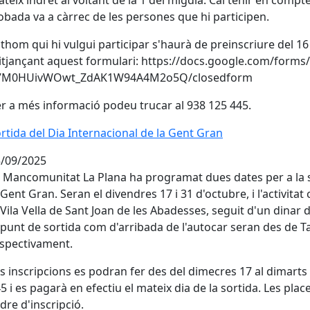
teix indret al voltant de la 1 del migdia. Cal tenir en comp
obada va a càrrec de les persones que hi participen.
thom qui hi vulgui participar s'haurà de preinscriure del 1
tjançant aquest formulari: https://docs.google.com/fo
7M0HUivWOwt_ZdAK1W94A4M2o5Q/closedform
r a més informació podeu trucar al 938 125 445.
rtida del Dia Internacional de la Gent Gran
rtida del Dia Internacional de la Gent Gran
/09/2025
 Mancomunitat La Plana ha programat dues dates per a la s
 Gent Gran. Seran el divendres 17 i 31 d'octubre, i l'activitat
 Vila Vella de Sant Joan de les Abadesses, seguit d'un dinar
 punt de sortida com d'arribada de l'autocar seran des de Tar
spectivament.
s inscripcions es podran fer des del dimecres 17 al dimarts
5 i es pagarà en efectiu el mateix dia de la sortida. Les plac
dre d'inscripció.