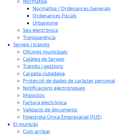
Normativa
Normativa / Ordenances Generals
Ordenances Fiscals
Urbanisme
Seu electrònica
Transparència
Serveis i tràmits
Oficines municipals
Catàleg de Serveis
Tràmits i gestions
Carpeta ciutadana
Protecció de dades de caràcter personal
Notificacions electròniques
Impostos
Factura electrònica
Validació de documents
Finestreta Única Empresarial (FUE)
El municipi
Com arribar