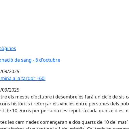
pàgines
nació de sang - 6 d'octubre
nació de sang - 6 d'octubre
/09/2025
mina a la tardor +60!
mina a la tardor +60!
/09/2025
tre els mesos d'octubre i desembre es farà un cicle de sis c
cons històrics i reforçar els vincles entre persones dels p
st de 10 euros per persona i es repetirà cada quinze dies: el
tes les caminades començaran a dos quarts de 10 del matí en