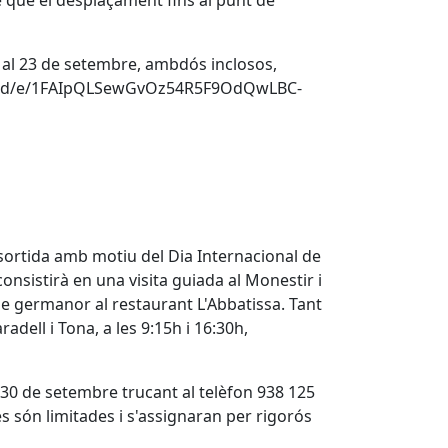
te que el desplaçament fins al punt de
6 al 23 de setembre, ambdós inclosos,
rms/d/e/1FAIpQLSewGvOz54R5F9OdQwLBC-
ortida amb motiu del Dia Internacional de
 consistirà en una visita guiada al Monestir i
 de germanor al restaurant L'Abbatissa. Tant
adell i Tona, a les 9:15h i 16:30h,
 30 de setembre trucant al telèfon 938 125
es són limitades i s'assignaran per rigorós