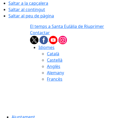
Saltar a la capçalera
Saltar al contingut
Saltar al peu de pàgina
El temps a Santa Eulàlia de Riuprimer
Contactar
Idiomes
Català
Castellà
Anglès
Alemany
Francès
07.08.2026 | 12:46
Ajuntament