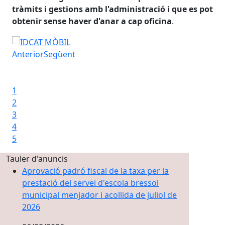
u
tràmits i gestions amb l'administració i que es pot
Can
obtenir sense haver d'anar a cap oficina
.
Com obtenir l'idCAT Mòbil amb DNI i targeta sanitària
Anterior
Següent
Iniciar presentació
Aturar presentació
1
d'internet
2
3
4
5
Tauler d'anuncis
Aprovació padró fiscal de la taxa per la
prestació del servei d'escola bressol
municipal menjador i acollida de juliol de
2026