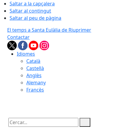
Saltar a la capçalera
Saltar al contingut
Saltar al peu de pàgina
El temps a Santa Eulàlia de Riuprimer
Contactar
Idiomes
Català
Castellà
Anglès
Alemany
Francès
06.08.2026 | 22:23
Cercar: