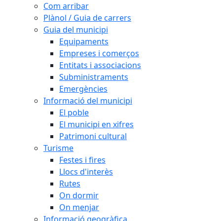
Com arribar
Plànol / Guia de carrers
Guia del municipi
Equipaments
Empreses i comerços
Entitats i associacions
Subministraments
Emergències
Informació del municipi
El poble
El municipi en xifres
Patrimoni cultural
Turisme
Festes i fires
Llocs d'interès
Rutes
On dormir
On menjar
Informació geogràfica