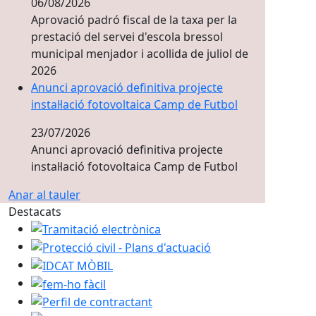
06/08/2026
Aprovació padró fiscal de la taxa per la
prestació del servei d'escola bressol
municipal menjador i acollida de juliol de
2026
Anunci aprovació definitiva projecte
instal·lació fotovoltaica Camp de Futbol
23/07/2026
Anunci aprovació definitiva projecte
instal·lació fotovoltaica Camp de Futbol
Anar al tauler
Destacats
Tramitació electrònica
Protecció civil - Plans d'actuació
IDCAT MÒBIL
fem-ho fàcil
Perfil de contractant