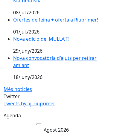
Mamma Mia
08/jul./2026
Ofertes de feina + oferta a Riuprimer!
Ofertes de feina + oferta a Riuprimer!
01/jul./2026
Nova edició del MULLA'T!
Nova edició del MULLA'T!
29/juny/2026
Nova convocatòria d'ajuts per retirar
amiant
18/juny/2026
Més noticies
Twitter
Tweets by aj_riuprimer
Agenda
Agost 2026