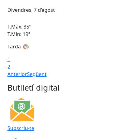
Divendres, 7 d’agost
Dis
T.Màx: 35°
T.M
T.Min: 19°
T.M
Tarda
Ta
1
2
Anterior
Següent
Butlletí digital
Subscriu-te