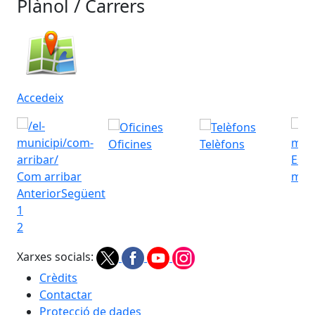
Plànol / Carrers
Accedeix
Oficines
Telèfons
Esta
Com arribar
met
Anterior
Següent
1
2
Xarxes socials:
Crèdits
Contactar
Protecció de dades