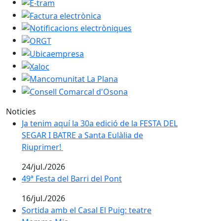
E-tram
Factura electrònica
Notificacions electròniques
ORGT
Ubicaempresa
Xaloc
Mancomunitat La Plana
Consell Comarcal d'Osona
Noticies
Ja tenim aquí la 30a edició de la FESTA DEL SEGAR I B
Ja tenim aquí la 30a edició de la FESTA DEL
SEGAR I BATRE a Santa Eulàlia de
Riuprimer!
24/jul./2026
49ª Festa del Barri del Pont
49ª Festa del Barri del Pont
16/jul./2026
Sortida amb el Casal El Puig: teatre Mamma Mia
Sortida amb el Casal El Puig: teatre