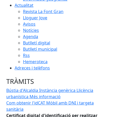
Actualitat
Revista La Font Gran
Lloguer Jove
Avisos
Notícies
Agenda
Butlletí digital
Butlletí municipal
Rss
Hemeroteca
Adreces i telèfons
TRÀMITS
Bústia d'Alcaldia
Instància genèrica
Llicència
urbanística
Més informació
Com obtenir l'idCAT Mòbil amb DNI i targeta
Can
sanitària
Une
Certificat digital d'identificació per realitzar